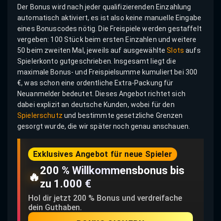
Der Bonus wird nach jeder qualifizierenden Einzahlung
automatisch aktiviert, es ist also keine manuelle Eingabe
eines Bonuscodes nötig. Die Freispiele werden gestaffelt
vergeben: 100 Stück beim ersten Einzahlen und weitere
50 beim zweiten Mal, jeweils auf ausgewählte
Slots
aufs
Spielerkonto gutgeschrieben. Insgesamt liegt die
maximale Bonus- und Freispielsumme kumuliert bei 300
€, was schon eine ordentliche Extra-Packung für
Neuanmelder bedeutet. Dieses Angebot richtet sich
dabei explizit an deutsche Kunden, wobei für den
Spielerschutz
und bestimmte gesetzliche Grenzen
gesorgt wurde, die wir später noch genau anschauen.
Exklusives Angebot für neue Spieler
200 % Willkommensbonus bis
🔥
zu 1.000 €
Hol dir jetzt 200 % Bonus und verdreifache
dein Guthaben.