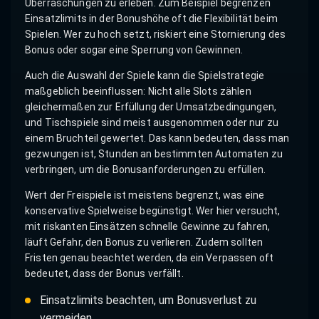
Überraschungen zu erleben. Zum Beispiel begrenzen
Einsatzlimits in der Bonushöhe oft die Flexibilität beim
Spielen. Wer zu hoch setzt, riskiert eine Stornierung des
Bonus oder sogar eine Sperrung von Gewinnen.
Auch die Auswahl der Spiele kann die Spielstrategie
maßgeblich beeinflussen: Nicht alle Slots zählen
gleichermaßen zur Erfüllung der Umsatzbedingungen,
und Tischspiele sind meist ausgenommen oder nur zu
einem Bruchteil gewertet. Das kann bedeuten, dass man
gezwungen ist, Stunden an bestimmten Automaten zu
verbringen, um die Bonusanforderungen zu erfüllen.
Wert der Freispiele ist meistens begrenzt, was eine
konservative Spielweise begünstigt. Wer hier versucht,
mit riskanten Einsätzen schnelle Gewinne zu fahren,
läuft Gefahr, den Bonus zu verlieren. Zudem sollten
Fristen genau beachtet werden, da ein Verpassen oft
bedeutet, dass der Bonus verfällt.
Einsatzlimits beachten, um Bonusverlust zu
vermeiden.