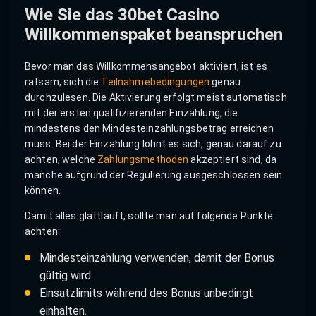
Wie Sie das 30bet Casino
Willkommenspaket beanspruchen
Bevor man das Willkommensangebot aktiviert, ist es
ratsam, sich die
Teilnahmebedingungen
genau
durchzulesen. Die Aktivierung erfolgt meist automatisch
mit der ersten qualifizierenden Einzahlung, die
mindestens den Mindesteinzahlungsbetrag erreichen
muss. Bei der Einzahlung lohnt es sich, genau darauf zu
achten, welche
Zahlungsmethoden
akzeptiert sind, da
manche aufgrund der Regulierung ausgeschlossen sein
können.
Damit alles glattläuft, sollte man auf folgende Punkte
achten:
Mindesteinzahlung verwenden, damit der Bonus
gültig wird.
Einsatzlimits während des Bonus unbedingt
einhalten.