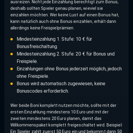
ausreizen. Nicht jede Einzahlung berechtigt zum Bonus,
deshalb sollten Spieler genau planen, wieviel sie
einzahlen möchten. Wer keine Lust auf einen Bonus hat,
kann natürlich auch ohne Bonus einzahlen, erhält dann
allerdings keine Freispielprämien.
Mindesteinzahlung 1. Stufe: 10 € für
Bonusfreischaltung.
Mindesteinzahlung 2. Stufe: 20 € für Bonus und
Freispiele.
Einzahlungen ohne Bonus jederzeit möglich, jedoch
ohne Freispiele.
Bonus wird automatisch zugewiesen, keine
Bonuscodes erforderlich.
Wer beide Boni komplett nutzen möchte, sollte mit der
ersten Einzahlung mindestens 10 Euro und mit der
zweiten mindestens 20 Euro planen, damit das
Willkommenspaket komplett freigeschaltet wird. Beispiel:
Ein Spieler zahlt zuerst 50 Euro ein und bekommt dann 50