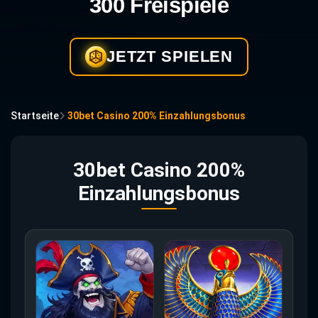
300 Freispiele
JETZT SPIELEN
Startseite
30bet Casino 200% Einzahlungsbonus
30bet Casino 200%
Einzahlungsbonus