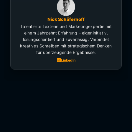
Nick Schäferhoff
Talentierte Texterin und Marketingexpertin mit
einem Jahrzehnt Erfahrung – eigeninitiativ,
lösungsorientiert und zuverlässig. Verbindet
kreatives Schreiben mit strategischem Denken
für überzeugende Ergebnisse.
LinkedIn