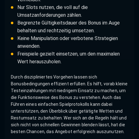
Nur Slots nutzen, die voll auf die
Umsatzanforderungen zählen.
Begrenzte Gültigkeitsdauer des Bonus im Auge
behalten und rechtzeitig umsetzen.
Keine Manipulation oder verbotene Strategien
anwenden.
Freispiele gezielt einsetzen, um den maximalen
Wert herauszuholen.
Durch diszipliniertes Vorgehen lassen sich
Bonusbedingungen effizient erfüllen. Es hilft, vorab kleine
Testeinzahlungen mit niedrigem Einsatz zu machen, um
die Funktionsweise des Bonus zu verstehen. Auch das
Führen eines einfachen Spielprotokolls kann dabei
unterstützen, den Überblick über getätigte Wetten und
Restumsatz zu behalten. Wer sich an die Regeln hält und
sich nicht von schnellen Gewinnen blenden lässt, hat die
besten Chancen, das Angebot erfolgreich auszunutzen.