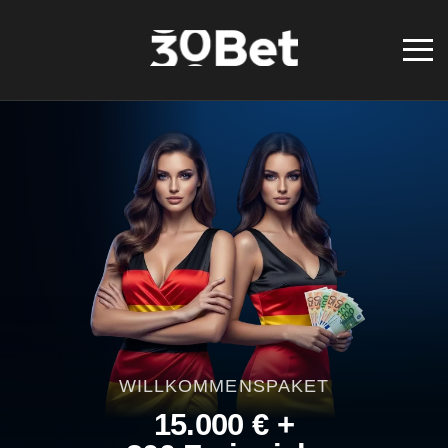
WILLKOMMENSPAKET
15.000 € +