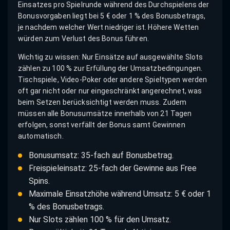
Einsatzes pro Spielrunde während des Durchspielens der
Bonusvorgaben liegt bei 5 € oder 1 % des Bonusbetrags,
je nachdem welcher Wert niedriger ist. Höhere Wetten
würden zum Verlust des Bonus führen.
Wichtig zu wissen: Nur Einsätze auf ausgewählte Slots
zählen zu 100 % zur Erfüllung der Umsatzbedingungen.
Tischspiele, Video-Poker oder andere Spieltypen werden
oft gar nicht oder nur eingeschränkt angerechnet, was
beim Setzen berücksichtigt werden muss. Zudem
müssen alle Bonusumsätze innerhalb von 21 Tagen
erfolgen, sonst verfällt der Bonus samt Gewinnen
automatisch.
Bonusumsatz: 35-fach auf Bonusbetrag.
Freispieleinsatz: 25-fach der Gewinne aus Free
Spins.
Maximale Einsatzhöhe während Umsatz: 5 € oder 1
% des Bonusbetrags.
Nur Slots zählen 100 % für den Umsatz.