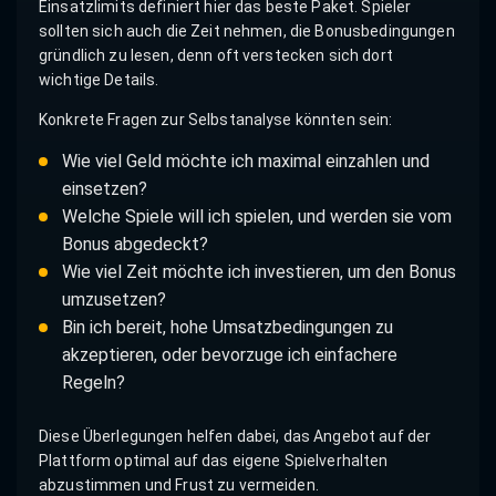
Einsatzlimits definiert hier das beste Paket. Spieler
sollten sich auch die Zeit nehmen, die Bonusbedingungen
gründlich zu lesen, denn oft verstecken sich dort
wichtige Details.
Konkrete Fragen zur Selbstanalyse könnten sein:
Wie viel Geld möchte ich maximal einzahlen und
einsetzen?
Welche Spiele will ich spielen, und werden sie vom
Bonus abgedeckt?
Wie viel Zeit möchte ich investieren, um den Bonus
umzusetzen?
Bin ich bereit, hohe Umsatzbedingungen zu
akzeptieren, oder bevorzuge ich einfachere
Regeln?
Diese Überlegungen helfen dabei, das Angebot auf der
Plattform optimal auf das eigene Spielverhalten
abzustimmen und Frust zu vermeiden.