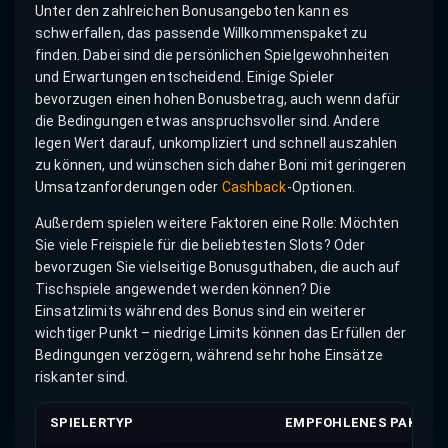
Unter den zahlreichen Bonusangeboten kann es
schwerfallen, das passende Willkommenspaket zu
finden. Dabei sind die persönlichen Spielgewohnheiten
und Erwartungen entscheidend. Einige Spieler
bevorzugen einen hohen Bonusbetrag, auch wenn dafür
die Bedingungen etwas anspruchsvoller sind. Andere
legen Wert darauf, unkompliziert und schnell auszahlen
zu können, und wünschen sich daher Boni mit geringeren
Umsatzanforderungen oder
Cashback
-Optionen.
Außerdem spielen weitere Faktoren eine Rolle: Möchten
Sie viele Freispiele für die beliebtesten Slots? Oder
bevorzugen Sie vielseitige Bonusguthaben, die auch auf
Tischspiele angewendet werden können? Die
Einsatzlimits während des Bonus sind ein weiterer
wichtiger Punkt – niedrige Limits können das Erfüllen der
Bedingungen verzögern, während sehr hohe Einsätze
riskanter sind.
SPIELERTYP
EMPFOHLENES PAKET