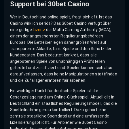
Support bei 30bet Casino
Wer in Deutschland online spielt, fragt sich oft: Ist das
Casino wirklich seriös? Das 30bet Casino verfügt über
eine gültige
Lizenz
der Malta Gaming Authority (MGA),
einem der angesehensten Regulierungsbehörden
Europas. Die Betreiber legen daher großen Wert auf
transparente Abläufe, faire Spiele und den Schutz der
Kundendaten. Das bedeutet konkret, dass alle
angebotenen Spiele von unabhängigen Prüfstellen
getestet und zertifiziert sind. Spieler können sich also
darauf verlassen, dass keine Manipulationen stattfinden
und die Zufallsgeneratoren fair arbeiten.
Ein wichtiger Punkt für deutsche Spieler ist die
Gesetzeslage rund um Online-Glücksspiel. Aktuell gilt in
Deutschland ein staatliches Regulierungsmodell, das die
Spielteilnahme genau kontrolliert. Dazu gehört eine
zentrale staatliche Sperrdatei und eine umfassende
Lizensierungspflicht. Für Anbieter wie 30bet Casino
bedeutet das zusätzliche Anforderungen beim