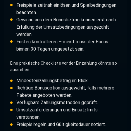
Freispiele zeitnah einlösen und Spielbedingungen
beachten.
Gewinne aus dem Bonusbetrag können erst nach
Erfüllung der Umsatzbedingungen ausgezahlt
werden.
Fristen kontrollieren – meist muss der Bonus
binnen 30 Tagen umgesetzt sein.
Eine praktische Checkliste vor der Einzahlung könnte so
aussehen:
Mindesteinzahlungsbetrag im Blick.
Richtige Bonusoption ausgewählt, falls mehrere
Pakete angeboten werden.
Verfügbare Zahlungsmethoden geprüft.
Umsatzanforderungen und Einsatzlimits
verstanden.
Freispielregeln und Gültigkeitsdauer notiert.