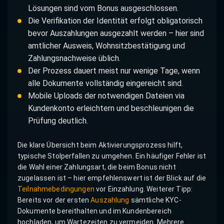
Lösungen sind vom Bonus ausgeschlossen.
Die Verifikation der Identität erfolgt obligatorisch
bevor Auszahlungen ausgezahlt werden – hier sind
amtlicher Ausweis, Wohnsitzbestätigung und
Zahlungsnachweise üblich.
Der Prozess dauert meist nur wenige Tage, wenn
alle Dokumente vollständig eingereicht sind.
Mobile Uploads der notwendigen Dateien via
Kundenkonto erleichtern und beschleunigen die
Prüfung deutlich.
Die klare Übersicht beim Aktivierungsprozess hilft,
typische Stolperfallen zu umgehen. Ein häufiger Fehler ist
die Wahl einer Zahlungsart, die beim Bonus nicht
zugelassen ist – hier empfehlenswert ist der Blick auf die
Teilnahmebedingungen
vor Einzahlung. Weiterer Tipp:
Bereits vor der ersten
Auszahlung
sämtliche KYC-
Dokumente bereithalten und im Kundenbereich
hochladen, um Wartezeiten zu vermeiden. Mehrere