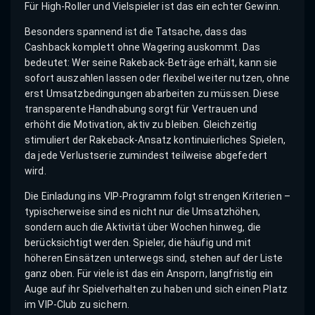
Für High-Roller und Vielspieler ist das ein echter Gewinn.
Besonders spannend ist die Tatsache, dass das
Cashback komplett ohne Wagering auskommt. Das
bedeutet: Wer seine Rakeback-Beträge erhält, kann sie
sofort auszahlen lassen oder flexibel weiter nutzen, ohne
erst Umsatzbedingungen abarbeiten zu müssen. Diese
transparente Handhabung sorgt für Vertrauen und
erhöht die Motivation, aktiv zu bleiben. Gleichzeitig
stimuliert der Rakeback-Ansatz kontinuierliches Spielen,
da jede Verlustserie zumindest teilweise abgefedert
wird.
Die Einladung ins VIP-Programm folgt strengen Kriterien –
typischerweise sind es nicht nur die Umsatzhöhen,
sondern auch die Aktivität über Wochen hinweg, die
berücksichtigt werden. Spieler, die häufig und mit
höheren Einsätzen unterwegs sind, stehen auf der Liste
ganz oben. Für viele ist das ein Ansporn, langfristig ein
Auge auf ihr Spielverhalten zu haben und sich einen Platz
im VIP-Club zu sichern.