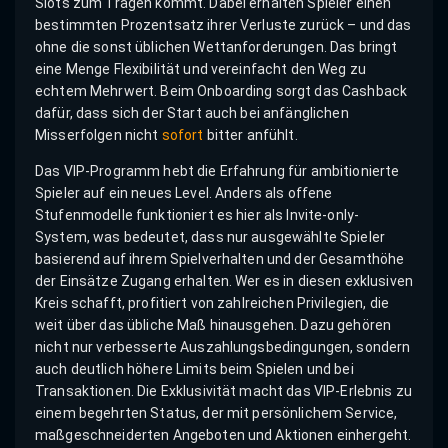
Slots zum Tragen kommt. Dabei erhalten Spieler einen
bestimmten Prozentsatz ihrer Verluste zurück – und das
ohne die sonst üblichen Wettanforderungen. Das bringt
eine Menge Flexibilität und vereinfacht den Weg zu
echtem Mehrwert. Beim Onboarding sorgt das Cashback
dafür, dass sich der Start auch bei anfänglichen
Misserfolgen nicht
sofort
bitter anfühlt.
Das VIP-Programm hebt die Erfahrung für ambitionierte
Spieler auf ein neues Level. Anders als offene
Stufenmodelle funktioniert es hier als Invite-only-
System, was bedeutet, dass nur ausgewählte Spieler
basierend auf ihrem Spielverhalten und der Gesamthöhe
der Einsätze Zugang erhalten. Wer es in diesen exklusiven
Kreis schafft, profitiert von zahlreichen Privilegien, die
weit über das übliche Maß hinausgehen. Dazu gehören
nicht nur verbesserte Auszahlungsbedingungen, sondern
auch deutlich höhere Limits beim Spielen und bei
Transaktionen. Die Exklusivität macht das VIP-Erlebnis zu
einem begehrten Status, der mit persönlichem Service,
maßgeschneiderten Angeboten und Aktionen einhergeht.