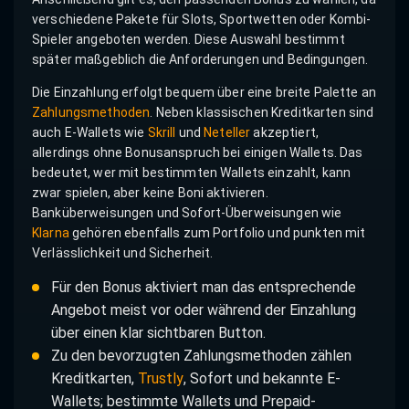
verschiedene Pakete für Slots, Sportwetten oder Kombi-
Spieler angeboten werden. Diese Auswahl bestimmt
später maßgeblich die Anforderungen und Bedingungen.
Die Einzahlung erfolgt bequem über eine breite Palette an
Zahlungsmethoden
. Neben klassischen Kreditkarten sind
auch E-Wallets wie
Skrill
und
Neteller
akzeptiert,
allerdings ohne Bonusanspruch bei einigen Wallets. Das
bedeutet, wer mit bestimmten Wallets einzahlt, kann
zwar spielen, aber keine Boni aktivieren.
Banküberweisungen und Sofort-Überweisungen wie
Klarna
gehören ebenfalls zum Portfolio und punkten mit
Verlässlichkeit und Sicherheit.
Für den Bonus aktiviert man das entsprechende
Angebot meist vor oder während der Einzahlung
über einen klar sichtbaren Button.
Zu den bevorzugten Zahlungsmethoden zählen
Kreditkarten,
Trustly
, Sofort und bekannte E-
Wallets; bestimmte Wallets und Prepaid-