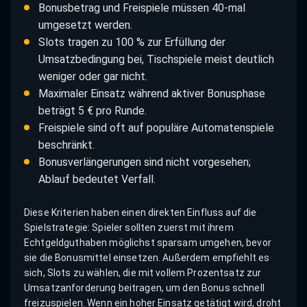
Bonusbetrag und Freispiele müssen 40-mal
umgesetzt werden.
Slots tragen zu 100 % zur Erfüllung der
Umsatzbedingung bei, Tischspiele meist deutlich
weniger oder gar nicht.
Maximaler Einsatz während aktiver Bonusphase
beträgt 5 € pro Runde.
Freispiele sind oft auf populäre Automatenspiele
beschränkt.
Bonusverlängerungen sind nicht vorgesehen;
Ablauf bedeutet Verfall.
Diese Kriterien haben einen direkten Einfluss auf die
Spielstrategie: Spieler sollten zuerst mit ihrem
Echtgeldguthaben möglichst sparsam umgehen, bevor
sie die Bonusmittel einsetzen. Außerdem empfiehlt es
sich, Slots zu wählen, die mit vollem Prozentsatz zur
Umsatzanforderung beitragen, um den Bonus schnell
freizuspielen. Wenn ein hoher Einsatz getätigt wird, droht