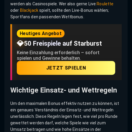
werden als Casinospiele. Wer also gerne Live
Roulette
oder
Blackjack
spielt, sollte den Live-Bonus wählen;
Sportfans den passenden Wettbonus.
Heutiges Angebot
💎
50 Freispiele auf Starburst
Keine Einzahlung erforderlich – sofort
spielen und Gewinne behalten.
JETZT SPIELEN
Wichtige Einsatz- und Wettregeln
Um den maximalen Bonus effektiv nutzen zu können, ist
ein genaues Verständnis der Einsatz- und Wettregeln
unerlässlich. Diese Regeln legen fest, wie viel pro Runde
gewettet werden darf, welche Spiele wie viel zum
Umsatz beitragen und wie hohe Einsätze in der