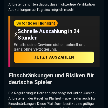
Anbieter berichten davon, dass frühzeitige Verifikation
Auszahlungen ab Tag eins möglich macht.
Sofortiges Highlight
Schnelle Auszahlung in 24
⚡
Stunden
Erhalte deine Gewinne sicher, schnell und
ganz ohne Verzögerung.
JETZT AUSZAHLEN
Einschränkungen und Risiken für
deutsche Spieler
Die Regulierung in Deutschland sorgt bei Online-Casino-
Anbietern in der Regel für Klarheit – aber leider auch für
Einschränkungen. Diese Plattform besitzt eine gültige