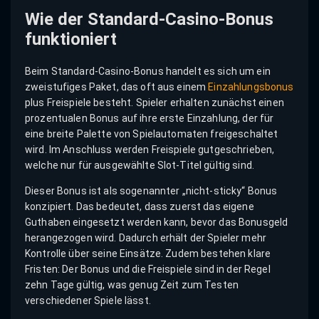
Wie der Standard-Casino-Bonus
funktioniert
Beim Standard-Casino-Bonus handelt es sich um ein
zweistufiges Paket, das oft aus einem
Einzahlungsbonus
plus Freispiele besteht. Spieler erhalten zunächst einen
prozentualen Bonus auf ihre erste Einzahlung, der für
eine breite Palette von Spielautomaten freigeschaltet
wird. Im Anschluss werden Freispiele gutgeschrieben,
welche nur für ausgewählte Slot-Titel gültig sind.
Dieser Bonus ist als sogenannter „nicht-sticky“ Bonus
konzipiert. Das bedeutet, dass zuerst das eigene
Guthaben eingesetzt werden kann, bevor das Bonusgeld
herangezogen wird. Dadurch erhält der Spieler mehr
Kontrolle über seine Einsätze. Zudem bestehen klare
Fristen: Der Bonus und die Freispiele sind in der Regel
zehn Tage gültig, was genug Zeit zum Testen
verschiedener Spiele lässt.