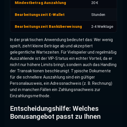
Mindestbetrag Auszahlung
20 €
Bearbeitungszeit E-Wallet
Stunden
Bearbeitungszeit Banküberweisung
2-4 Werktage
In der praktischen Anwendung bedeutet das: Wer wenig
spielt, zieht kleine Beträge ab und akzeptiert
gelegentliche Wartezeiten. Für Vielspieler und regelmäßig
Auszahlende ist der VIP-Status ein echter Vorteil, da er
nicht nur höhere Limits bringt, sondern auch das Handling
der Transaktionen beschleunigt. Typische Dokumente
für die schnellere Auszahlung sind ein gültiger
Personalausweis, ein Adressnachweis (z. B. Rechnung)
und in manchen Fällen ein Zahlungsnachweis zur
Einzahlungsmethode.
Entscheidungshilfe: Welches
Bonusangebot passt zu Ihnen