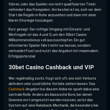
führen, oder das Spielen von nicht qualifizierten Titeln
verhindert das Freispielen. Am besten ist es, sich vor dem
Start die Regeln in Ruhe anzusehen und dann mit einer
klaren Strategie loszulegen.
Kurz gesagt: Der richtige Umgang mit Einsatz- und
Wettregeln ist das A und O, um den 30bet Casino
Willkommensbonus voll auszuschöpfen. Ein gut
informierter Spieler fährt nicht nur besser, sondern
vermeidet Frust und nutzt das Angebot mit maximalem
Erfolgspotenzial.
30bet Casino Cashback und VIP
Wer regelmäßig zockt, fragt sich oft, wie sich Verluste
abfedern oder zusätzliche Vorteile ziehen lassen. Das
Cashback
-Angebot bei diesem Anbieter spielt dabei eine
zentrale Rolle. Anders als klassische Boni, bei denen
Gewinne erst umgesetzt werden müssen, setzt das
System auf eine Rakeback-Mechanik, die besonders bei