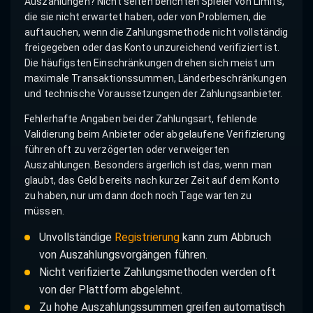
Auszahlungen? Nicht selten berichten Spieler von Limits,
die sie nicht erwartet haben, oder von Problemen, die
auftauchen, wenn die Zahlungsmethode nicht vollständig
freigegeben oder das Konto unzureichend verifiziert ist.
Die häufigsten Einschränkungen drehen sich meist um
maximale Transaktionssummen, Länderbeschränkungen
und technische Voraussetzungen der Zahlungsanbieter.
Fehlerhafte Angaben bei der Zahlungsart, fehlende
Validierung beim Anbieter oder abgelaufene Verifizierung
führen oft zu verzögerten oder verweigerten
Auszahlungen. Besonders ärgerlich ist das, wenn man
glaubt, das Geld bereits nach kurzer Zeit auf dem Konto
zu haben, nur um dann doch noch Tage warten zu
müssen.
Unvollständige
Registrierung
kann zum Abbruch
von Auszahlungsvorgängen führen.
Nicht verifizierte Zahlungsmethoden werden oft
von der Plattform abgelehnt.
Zu hohe Auszahlungssummen greifen automatisch