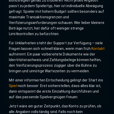
Bonusregeln genau zu studieren. Nicht jedes Angebot
passt zu jedem Spielertyp, hier ist individuelle Abwägung
gefragt. Spieler mit hohem Budget sollten besonders auf
maximale Transaktionsgrenzen und
Verifizierungsanforderungen schauen. Wer lieber kleinere
Beträge nutzt, hat dafür oft weniger strenge
Limitkontrollen zu befürchten.
Für Unklarheiten steht der Support zur Verfügung – viele
Fragen lassen sich schnell klären, wenn man früh
Kontakt
aufnimmt. Ein paar vorbereitete Dokumente wie der
Identitätsnachweis und Zahlungsbelege können helfen,
den Verifizierungsprozess zügiger über die Bühne zu
bringen und unnötige Wartezeiten zu vermeiden.
Mit einer informierten Entscheidung gelingt der Start ins
Spiel
noch besser: Erst sicherstellen, dass alles klar ist,
dann entspannt die erste Einzahlung durchführen und
auf das passende Spielvergnügen freuen.
Jetzt wäre ein guter Zeitpunkt, das Konto zu prüfen, ob
alle Angaben vollständig sind. Falls noch kein