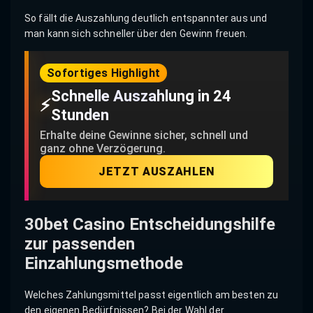
So fällt die Auszahlung deutlich entspannter aus und
man kann sich schneller über den Gewinn freuen.
Sofortiges Highlight
Schnelle Auszahlung in 24
⚡
Stunden
Erhalte deine Gewinne sicher, schnell und
ganz ohne Verzögerung.
JETZT AUSZAHLEN
30bet Casino Entscheidungshilfe
zur passenden
Einzahlungsmethode
Welches Zahlungsmittel passt eigentlich am besten zu
den eigenen Bedürfnissen? Bei der Wahl der