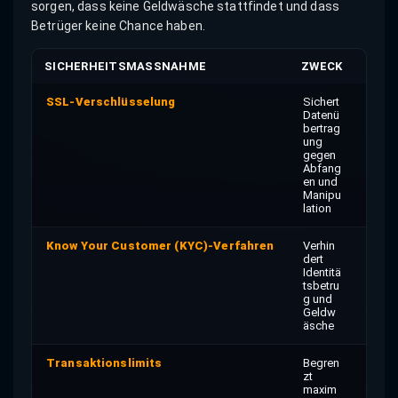
sorgen, dass keine Geldwäsche stattfindet und dass
Betrüger keine Chance haben.
SICHERHEITSMASSNAHME
ZWECK
WIR
SSL-Verschlüsselung
Sichert
Ermög
Datenü
von Z
bertrag
ung
gegen
Abfang
en und
Manipu
lation
Know Your Customer (KYC)-Verfahren
Verhin
Erfor
dert
vor g
Identitä
tsbetru
g und
Geldw
äsche
Transaktionslimits
Begren
Kommt
zt
verzö
maxim