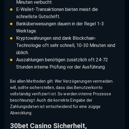
Minuten verbucht.
E-Wallet-Transaktionen bieten meist die
schnellste Gutschrift.
Banküberweisungen dauern in der Regel 1-3
Werktage.
Kryptowährungen sind dank Blockchain-
Technologie oft sehr schnell, 10-30 Minuten sind
üblich.
Auszahlungen benötigen zusätzlich oft 24-72
Stunden interne Prüfung vor der Ausführung.
Bei allen Methoden gilt: Wer Verzögerungen vermeiden
will, sollte sicherstellen, dass das Benutzerkonto
vollständig verifiziert ist. So werden interne Prozesse
beschleunigt. Auch die korrekte Eingabe der
Zahlungsdaten ist entscheidend für eine zügige
Abwicklung.
30bet Casino Sicherheit,