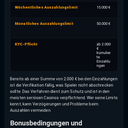
Wöchentliches Auszahlungslimit
15.000 €
Begr
Ausz
Monatliches Auszahlungslimit
50.000 €
Max
Ausz
Kale
KYC-Pflicht
ab 2.000
Erfo
€
werd
kumulier
Ident
te
Einzahlu
ngen
Bereits ab einer Summe von 2.000 € bei den Einzahlungen
ist die Verifikation fällig, was Spieler nicht abschrecken
sollte. Das Verfahren dient zum Schutz und ist in den
meisten seriösen Casinos verpflichtend. Wer seine Limits
kennt, kann Verzögerungen und Probleme beim
Auszahlen vermeiden.
Bonusbedingungen und