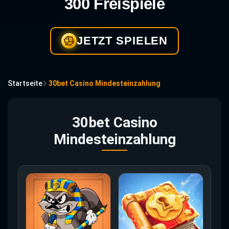
300 Freispiele
JETZT SPIELEN
Startseite
30bet Casino Mindesteinzahlung
30bet Casino
Mindesteinzahlung