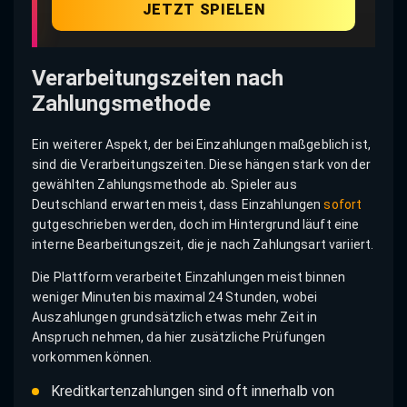
JETZT SPIELEN
Verarbeitungszeiten nach
Zahlungsmethode
Ein weiterer Aspekt, der bei Einzahlungen maßgeblich ist,
sind die Verarbeitungszeiten. Diese hängen stark von der
gewählten Zahlungsmethode ab. Spieler aus
Deutschland erwarten meist, dass Einzahlungen
sofort
gutgeschrieben werden, doch im Hintergrund läuft eine
interne Bearbeitungszeit, die je nach Zahlungsart variiert.
Die Plattform verarbeitet Einzahlungen meist binnen
weniger Minuten bis maximal 24 Stunden, wobei
Auszahlungen grundsätzlich etwas mehr Zeit in
Anspruch nehmen, da hier zusätzliche Prüfungen
vorkommen können.
Kreditkartenzahlungen sind oft innerhalb von