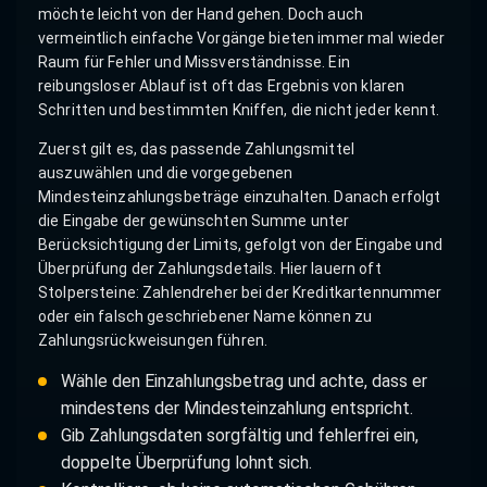
möchte leicht von der Hand gehen. Doch auch
vermeintlich einfache Vorgänge bieten immer mal wieder
Raum für Fehler und Missverständnisse. Ein
reibungsloser Ablauf ist oft das Ergebnis von klaren
Schritten und bestimmten Kniffen, die nicht jeder kennt.
Zuerst gilt es, das passende Zahlungsmittel
auszuwählen und die vorgegebenen
Mindesteinzahlungsbeträge einzuhalten. Danach erfolgt
die Eingabe der gewünschten Summe unter
Berücksichtigung der Limits, gefolgt von der Eingabe und
Überprüfung der Zahlungsdetails. Hier lauern oft
Stolpersteine: Zahlendreher bei der Kreditkartennummer
oder ein falsch geschriebener Name können zu
Zahlungsrückweisungen führen.
Wähle den Einzahlungsbetrag und achte, dass er
mindestens der Mindesteinzahlung entspricht.
Gib Zahlungsdaten sorgfältig und fehlerfrei ein,
doppelte Überprüfung lohnt sich.