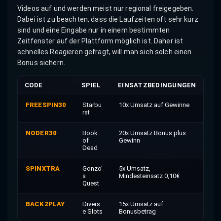
Videos auf und werden meist nur regional freigegeben.
Dabei ist zu beachten, dass die Laufzeiten oft sehr kurz
sind und eine Eingabe nur in einem bestimmten
Zeitfenster auf der Plattform möglich ist. Daher ist
schnelles Reagieren gefragt, will man sich solch einen
Bonus sichern.
CODE
SPIEL
EINSATZBEDINGUNGEN
FREESPIN30
Starbu
10x Umsatz auf Gewinne
rst
NODER30
Book
20x Umsatz Bonus plus
of
Gewinn
Dead
SPINXTRA
Gonzo’
5x Umsatz,
s
Mindesteinsatz 0,10€
Quest
BACK2PLAY
Divers
15x Umsatz auf
e Slots
Bonusbetrag