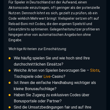
Für Spieler in Deutschland ist der Aufwand, einen
Aktionscode einzutragen, oft geringer als der potenzielle
Nutzen. Dennoch lohnt es sich, gezielt zu prüfen, ob ein
Code wirklich Mehrwert bringt. Vielspieler setzen oft auf
Reload-Boni mit Codes, die den eigenen Spielstil und
Einsatzlimits optimieren. Gelegenheitsnutzer profitieren
hingegen eher von automatischen Angeboten ohne
Eingabe.
Wichtige Kriterien zur Einschätzung:
Wie häufig spielen Sie und wie hoch sind Ihre
durchschnittlichen Einsätze?
Welche Arten von Spielen bevorzugen Sie –
Slots
,
Tischspiele oder
Live
-Casino?
Ist Ihnen die einfache Handhabung wichtiger als
kleine Bonusaufschläge?
Haben Sie Zugang zu exklusiven Codes über
Bonusportale oder Partner?
Sind die Umsatzbedingungen fair und auf Ihre