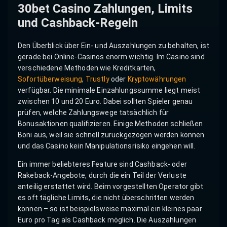
30bet Casino Zahlungen, Limits
und Cashback-Regeln
Den Überblick über Ein- und Auszahlungen zu behalten, ist
gerade bei Online-Casinos enorm wichtig. Im Casino sind
verschiedene Methoden wie Kreditkarten,
Sofortüberweisung
,
Trustly
oder
Kryptowährungen
verfügbar. Die minimale Einzahlungssumme liegt meist
zwischen 10 und 20 Euro. Dabei sollten Spieler genau
prüfen, welche Zahlungswege tatsächlich für
Bonusaktionen qualifizieren. Einige Methoden schließen
Boni aus, weil sie schnell zurückgezogen werden können
und das Casino kein Manipulationsrisiko eingehen will.
Ein immer beliebteres Feature sind Cashback- oder
Rakeback-Angebote, durch die ein Teil der Verluste
anteilig erstattet wird. Beim vorgestellten Operator gibt
es oft tägliche Limits, die nicht überschritten werden
können – so ist beispielsweise maximal ein kleines paar
Euro pro Tag als Cashback möglich. Die Auszahlungen