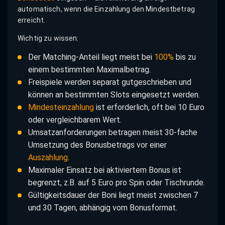
automatisch, wenn die Einzahlung den Mindestbetrag
erreicht.
Wichtig zu wissen:
Der Matching-Anteil liegt meist bei
100%
bis zu
einem bestimmten Maximalbetrag.
Freispiele werden separat gutgeschrieben und
können an bestimmten Slots eingesetzt werden.
Mindesteinzahlung
ist erforderlich, oft bei 10 Euro
oder vergleichbarem Wert.
Umsatzanforderungen betragen meist 30-fache
Umsetzung des Bonusbetrags vor einer
Auszahlung
.
Maximaler Einsatz bei aktiviertem Bonus ist
begrenzt, z.B. auf 5 Euro pro Spin oder Tischrunde.
Gültigkeitsdauer der Boni liegt meist zwischen 7
und 30 Tagen, abhängig vom Bonusformat.