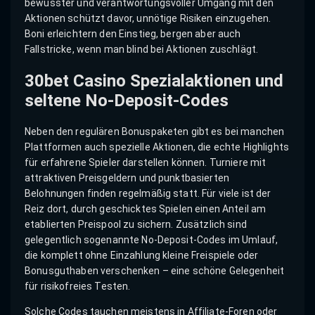
bewusster und verantwortungsvoller Umgang mit den
Aktionen schützt davor, unnötige Risiken einzugehen.
Boni erleichtern den Einstieg, bergen aber auch
Fallstricke, wenn man blind bei Aktionen zuschlägt.
30bet Casino Spezialaktionen und
seltene No-Deposit-Codes
Neben den regulären Bonuspaketen gibt es bei manchen
Plattformen auch spezielle Aktionen, die echte Highlights
für erfahrene Spieler darstellen können. Turniere mit
attraktiven Preisgeldern und punktbasierten
Belohnungen finden regelmäßig statt. Für viele ist der
Reiz dort, durch geschicktes Spielen einen Anteil am
etablierten Preispool zu sichern. Zusätzlich sind
gelegentlich sogenannte No-Deposit-Codes im Umlauf,
die komplett ohne Einzahlung kleine Freispiele oder
Bonusguthaben verschenken – eine schöne Gelegenheit
für risikofreies Testen.
Solche Codes tauchen meistens in Affiliate-Foren oder