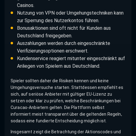
Casinos.
Nutzung von VPN oder Umgehungstechniken kann
zur Sperrung des Nutzerkontos führen.
Bonusaktionen sind oft nicht für Kunden aus
Deutschland freigegeben.
Auszahlungen werden durch eingeschränkte
Verifizierungsoptionen erschwert.
Kundenservice reagiert mitunter eingeschränkt auf
Anliegen von Spielern aus Deutschland.
Spieler sollten daher die Risiken kennen und keine
Umgehungsversuche starten. Stattdessen empfiehlt es
sich, auf seriöse Anbieter mit gültiger EU-Lizenz zu
setzen oder klar zu prüfen, welche Beschränkungen bei
Curacao-Anbietern gelten. Die Plattform selbst
informiert meist transparent über die geltenden Regeln,
sodass eine fundierte Entscheidung möglich ist.
Insgesamt zeigt die Betrachtung der Aktionscodes und