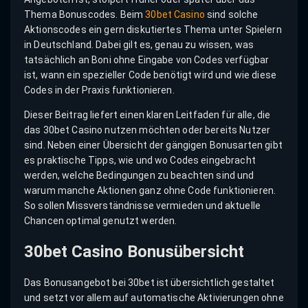
Thema Bonuscodes. Beim
30bet Casino
sind solche
Aktionscodes ein gern diskutiertes Thema unter Spielern
in Deutschland. Dabei gilt es, genau zu wissen, was
tatsächlich an Boni ohne Eingabe von Codes verfügbar
ist, wann ein spezieller Code benötigt wird und wie diese
Codes in der Praxis funktionieren.
Dieser Beitrag liefert einen klaren Leitfaden für alle, die
das 30bet Casino nutzen möchten oder bereits Nutzer
sind. Neben einer Übersicht der gängigen Bonusarten gibt
es praktische Tipps, wie und wo Codes eingebracht
werden, welche Bedingungen zu beachten sind und
warum manche Aktionen ganz ohne Code funktionieren.
So sollen Missverständnisse vermieden und aktuelle
Chancen optimal genutzt werden.
30bet Casino Bonusübersicht
Das Bonusangebot bei 30bet ist übersichtlich gestaltet
und setzt vor allem auf automatische Aktivierungen ohne