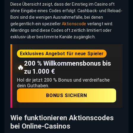
Diese Übersicht zeigt, dass der Einstieg im Casino oft
ohne Eingabe eines Codes erfolgt. Cashback- und Reload-
Boni sind die wenigen Ausnahmefälle, bei denen
gelegentlich ein spezieller
Aktionscode
verlangt wird.
Allerdings sind diese Codes oft zeitlich limitiert oder
exklusiv über bestimmte Kanäle zugänglich.
Exklusives Angebot für neue Spieler
200 % Willkommensbonus bis
🔥
zu 1.000 €
Hol dir jetzt 200 % Bonus und verdreifache
dein Guthaben.
BONUS SICHERN
Wie funktionieren Aktionscodes
bei Online-Casinos