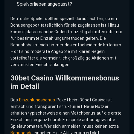
Spielvorlieben angepasst?
Deutsche Spieler sollten speziell darauf achten, ob ein
Bonusangebot tatsächlich für sie zugelassen ist. Hinzu
kommt, dass manche Codes frühzeitig ablaufen oder nur
für bestimmte Einzahlungsmethoden gelten. Die
Bonushöhe ist nicht immer das entscheidende Kriterium
– oft sind moderate Angebote mit klaren Regeln
vorteilhafter als vermeintlich großzügige Aktionen mit
versteckten Einschränkungen.
30bet Casino Willkommensbonus
im Detail
Das
Einzahlungsbonus
-Paket beim 30bet Casino ist
einfach und transparent strukturiert. Neue Nutzer
erhalten typischerweise einen Matchbonus auf die erste
Einzahlung, ergänzt durch Freispiele auf ausgewählte
Spielautomaten. Wer sich anmeldet, muss keinen extra
Bonuscode
eingeben – die Aktivierung erfolgt