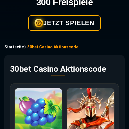
300 Freispiele
JETZT SPIELEN
Startseite
30bet Casino Aktionscode
30bet Casino Aktionscode