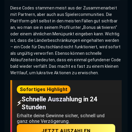
Diese Codes stammen meist aus der Zusammenarbeit
mit Partnern, aber auch aus Spielercommunities. Die
Plattform gibt selbst in den meisten Fällen gut sichtbar
an, wo man sie in seinem Profil unter „Bonus aktivieren“
oder einem ähnlichen Menüpunkt eingeben kann. Wichtig
ist, dass die Länderbeschränkungen eingehalten werden
– ein Code für Deutschland nicht funktioniert, wird sofort
als ungültig verworfen. Ebenso können schnelle
Ablaufzeiten bedeuten, dass ein einmal gefundener Code
bald wieder verfällt. Das macht es fast zu einem kleinen
Wettlauf, um lukrative Aktionen zu erwischen.
Sofortiges Highlight
Schnelle Auszahlung in 24
⚡
Stunden
Erhalte deine Gewinne sicher, schnell und
ganz ohne Verzögerung.
JETZT AUSZAHLEN