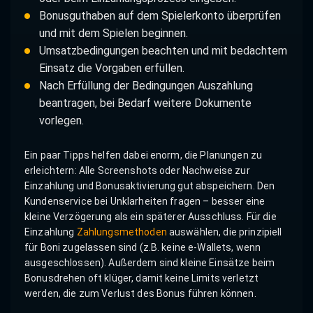
Bonusguthaben auf dem Spielerkonto überprüfen
und mit dem Spielen beginnen.
Umsatzbedingungen beachten und mit bedachtem
Einsatz die Vorgaben erfüllen.
Nach Erfüllung der Bedingungen Auszahlung
beantragen, bei Bedarf weitere Dokumente
vorlegen.
Ein paar Tipps helfen dabei enorm, die Planungen zu
erleichtern: Alle Screenshots oder Nachweise zur
Einzahlung und Bonusaktivierung gut abspeichern. Den
Kundenservice bei Unklarheiten fragen – besser eine
kleine Verzögerung als ein späterer Ausschluss. Für die
Einzahlung
Zahlungsmethoden
auswählen, die prinzipiell
für Boni zugelassen sind (z.B. keine e-Wallets, wenn
ausgeschlossen). Außerdem sind kleine Einsätze beim
Bonusdrehen oft klüger, damit keine Limits verletzt
werden, die zum Verlust des Bonus führen können.