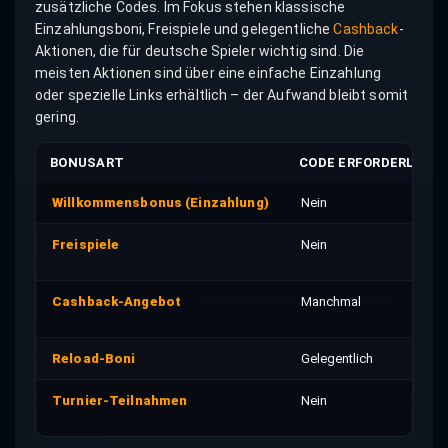
zusätzliche Codes. Im Fokus stehen klassische
Einzahlungsboni, Freispiele und gelegentliche
Cashback
-
Aktionen, die für deutsche Spieler wichtig sind. Die
meisten Aktionen sind über eine einfache Einzahlung
oder spezielle Links erhältlich – der Aufwand bleibt somit
gering.
BONUSART
CODE ERFORDERLICH?
Willkommensbonus
(Einzahlung)
Nein
Freispiele
Nein
Cashback-Angebot
Manchmal
Reload-Boni
Gelegentlich
Turnier-Teilnahmen
Nein