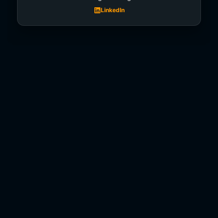
LinkedIn