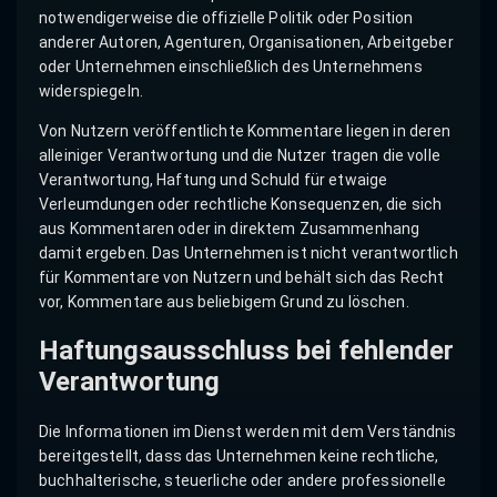
notwendigerweise die offizielle Politik oder Position
anderer Autoren, Agenturen, Organisationen, Arbeitgeber
oder Unternehmen einschließlich des Unternehmens
widerspiegeln.
Von Nutzern veröffentlichte Kommentare liegen in deren
alleiniger Verantwortung und die Nutzer tragen die volle
Verantwortung, Haftung und Schuld für etwaige
Verleumdungen oder rechtliche Konsequenzen, die sich
aus Kommentaren oder in direktem Zusammenhang
damit ergeben. Das Unternehmen ist nicht verantwortlich
für Kommentare von Nutzern und behält sich das Recht
vor, Kommentare aus beliebigem Grund zu löschen.
Haftungsausschluss bei fehlender
Verantwortung
Die Informationen im Dienst werden mit dem Verständnis
bereitgestellt, dass das Unternehmen keine rechtliche,
buchhalterische, steuerliche oder andere professionelle