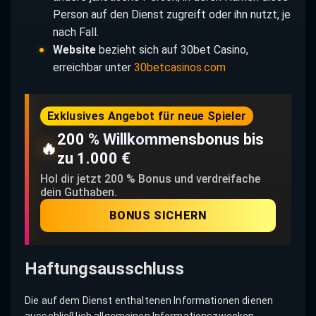
Person auf den Dienst zugreift oder ihn nutzt, je
nach Fall.
Website
bezieht sich auf 30bet Casino,
erreichbar unter
30betcasinos.com
Exklusives Angebot für neue Spieler
200 % Willkommensbonus bis
🔥
zu 1.000 €
Hol dir jetzt 200 % Bonus und verdreifache
dein Guthaben.
BONUS SICHERN
Haftungsausschluss
Die auf dem Dienst enthaltenen Informationen dienen