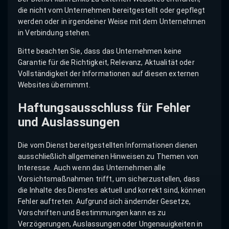
die nicht vom Unternehmen bereitgestellt oder gepflegt
werden oder in irgendeiner Weise mit dem Unternehmen
in Verbindung stehen.
Bitte beachten Sie, dass das Unternehmen keine
Garantie für die Richtigkeit, Relevanz, Aktualität oder
Vollständigkeit der Informationen auf diesen externen
Websites übernimmt.
Haftungsausschluss für Fehler
und Auslassungen
Die vom Dienst bereitgestellten Informationen dienen
ausschließlich allgemeinen Hinweisen zu Themen von
Interesse. Auch wenn das Unternehmen alle
Vorsichtsmaßnahmen trifft, um sicherzustellen, dass
die Inhalte des Dienstes aktuell und korrekt sind, können
Fehler auftreten. Aufgrund sich ändernder Gesetze,
Vorschriften und Bestimmungen kann es zu
Verzögerungen, Auslassungen oder Ungenauigkeiten in