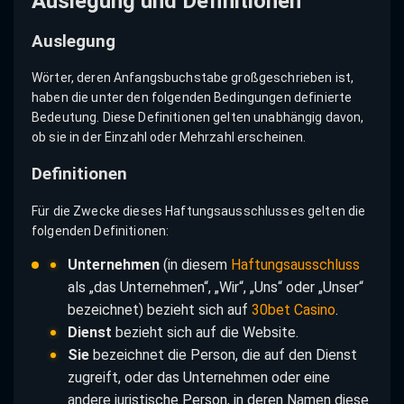
Auslegung und Definitionen
Auslegung
Wörter, deren Anfangsbuchstabe großgeschrieben ist,
haben die unter den folgenden Bedingungen definierte
Bedeutung. Diese Definitionen gelten unabhängig davon,
ob sie in der Einzahl oder Mehrzahl erscheinen.
Definitionen
Für die Zwecke dieses Haftungsausschlusses gelten die
folgenden Definitionen:
Unternehmen
(in diesem
Haftungsausschluss
als „das Unternehmen“, „Wir“, „Uns“ oder „Unser“
bezeichnet) bezieht sich auf
30bet Casino
.
Dienst
bezieht sich auf die Website.
Sie
bezeichnet die Person, die auf den Dienst
zugreift, oder das Unternehmen oder eine
andere juristische Person, in deren Namen diese