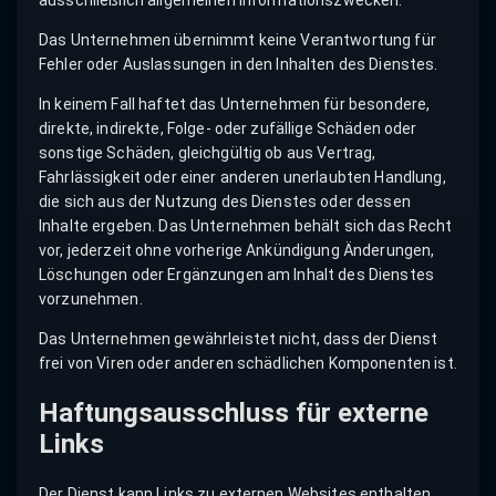
ausschließlich allgemeinen Informationszwecken.
Das Unternehmen übernimmt keine Verantwortung für
Fehler oder Auslassungen in den Inhalten des Dienstes.
In keinem Fall haftet das Unternehmen für besondere,
direkte, indirekte, Folge- oder zufällige Schäden oder
sonstige Schäden, gleichgültig ob aus Vertrag,
Fahrlässigkeit oder einer anderen unerlaubten Handlung,
die sich aus der Nutzung des Dienstes oder dessen
Inhalte ergeben. Das Unternehmen behält sich das Recht
vor, jederzeit ohne vorherige Ankündigung Änderungen,
Löschungen oder Ergänzungen am Inhalt des Dienstes
vorzunehmen.
Das Unternehmen gewährleistet nicht, dass der Dienst
frei von Viren oder anderen schädlichen Komponenten ist.
Haftungsausschluss für externe
Links
Der Dienst kann Links zu externen Websites enthalten,