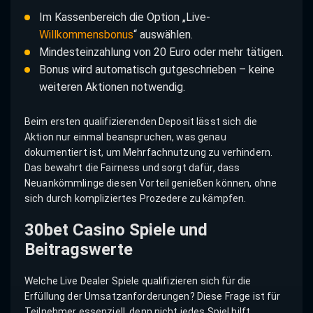
Im Kassenbereich die Option „Live-
Willkommensbonus
“ auswählen.
Mindesteinzahlung von 20 Euro oder mehr tätigen.
Bonus wird automatisch gutgeschrieben – keine
weiteren Aktionen notwendig.
Beim ersten qualifizierenden Deposit lässt sich die
Aktion nur einmal beanspruchen, was genau
dokumentiert ist, um Mehrfachnutzung zu verhindern.
Das bewahrt die Fairness und sorgt dafür, dass
Neuankömmlinge diesen Vorteil genießen können, ohne
sich durch kompliziertes Prozedere zu kämpfen.
30bet Casino Spiele und
Beitragswerte
Welche Live Dealer Spiele qualifizieren sich für die
Erfüllung der Umsatzanforderungen? Diese Frage ist für
Teilnehmer essenziell, denn nicht jedes Spiel hilft