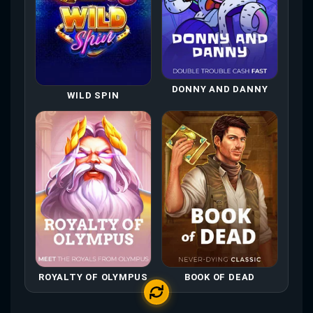
DONNY AND DANNY
WILD SPIN
ROYALTY OF OLYMPUS
BOOK OF DEAD