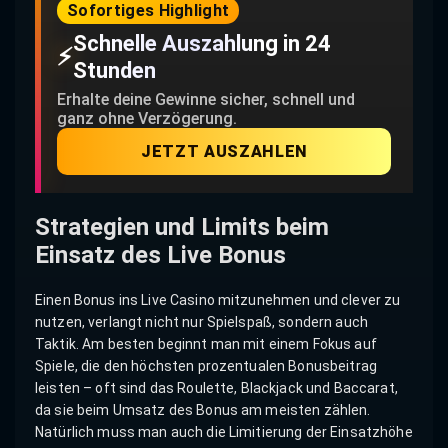
Sofortiges Highlight
Schnelle Auszahlung in 24
⚡
Stunden
Erhalte deine Gewinne sicher, schnell und
ganz ohne Verzögerung.
JETZT AUSZAHLEN
Strategien und Limits beim
Einsatz des Live Bonus
Einen Bonus ins Live Casino mitzunehmen und clever zu
nutzen, verlangt nicht nur Spielspaß, sondern auch
Taktik. Am besten beginnt man mit einem Fokus auf
Spiele, die den höchsten prozentualen Bonusbeitrag
leisten – oft sind das Roulette, Blackjack und Baccarat,
da sie beim Umsatz des Bonus am meisten zählen.
Natürlich muss man auch die Limitierung der Einsatzhöhe