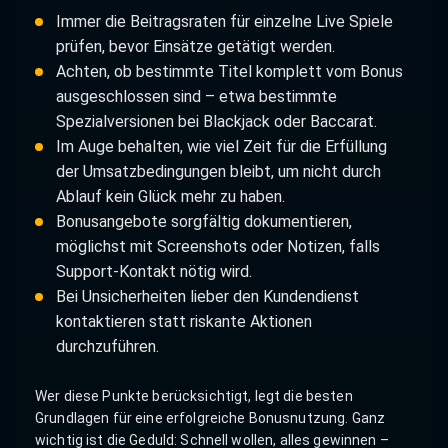
Immer die Beitragsraten für einzelne Live Spiele
prüfen, bevor Einsätze getätigt werden.
Achten, ob bestimmte Titel komplett vom Bonus
ausgeschlossen sind – etwa bestimmte
Spezialversionen bei Blackjack oder Baccarat.
Im Auge behalten, wie viel Zeit für die Erfüllung
der Umsatzbedingungen bleibt, um nicht durch
Ablauf kein Glück mehr zu haben.
Bonusangebote sorgfältig dokumentieren,
möglichst mit Screenshots oder Notizen, falls
Support-Kontakt nötig wird.
Bei Unsicherheiten lieber den Kundendienst
kontaktieren statt riskante Aktionen
durchzuführen.
Wer diese Punkte berücksichtigt, legt die besten
Grundlagen für eine erfolgreiche Bonusnutzung. Ganz
wichtig ist die Geduld: Schnell wollen, alles gewinnen –