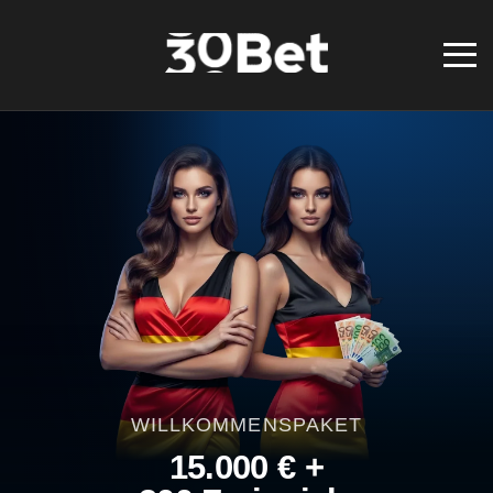
WILLKOMMENSPAKET
15.000 € +