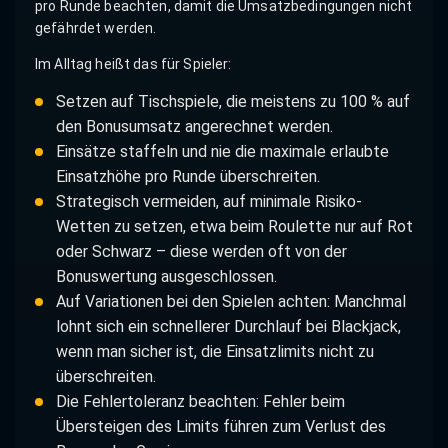
pro Runde beachten, damit die Umsatzbedingungen nicht
gefährdet werden.
Im Alltag heißt das für Spieler:
Setzen auf Tischspiele, die meistens zu 100 % auf
den Bonusumsatz angerechnet werden.
Einsätze staffeln und nie die maximale erlaubte
Einsatzhöhe pro Runde überschreiten.
Strategisch vermeiden, auf minimale Risiko-
Wetten zu setzen, etwa beim Roulette nur auf Rot
oder Schwarz – diese werden oft von der
Bonuswertung ausgeschlossen.
Auf Variationen bei den Spielen achten: Manchmal
lohnt sich ein schnellerer Durchlauf bei Blackjack,
wenn man sicher ist, die Einsatzlimits nicht zu
überschreiten.
Die Fehlertoleranz beachten: Fehler beim
Übersteigen des Limits führen zum Verlust des