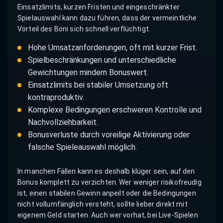
Einsatzlimits, kurzen Fristen und eingeschränkter
Spielauswahl kann dazu führen, dass der vermeintliche
Vorteil des Boni sich schnell verflüchtigt.
Hohe Umsatzanforderungen, oft mit kurzer Frist.
Spielbeschränkungen und unterschiedliche
Gewichtungen mindern Bonuswert.
Einsatzlimits bei stabiler Umsetzung oft
kontraproduktiv.
Komplexe Bedingungen erschweren Kontrolle und
Nachvollziehbarkeit.
Bonusverluste durch voreilige Aktivierung oder
falsche Spieleauswahl möglich.
In manchen Fällen kann es deshalb klüger sein, auf den
Bonus komplett zu verzichten. Wer weniger risikofreudig
ist, einen stabilen Gewinn anpeilt oder die Bedingungen
nicht vollumfänglich versteht, sollte lieber direkt mit
eigenem Geld starten. Auch wer vorhat, bei Live-Spielen