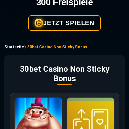
300 Freispiele
JETZT SPIELEN
Startseite
30bet Casino Non Sticky Bonus
30bet Casino Non Sticky
Bonus