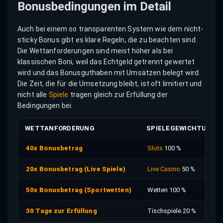
Bonusbedingungen im Detail
Auch bei einem so transparenten System wie dem nicht-
sticky Bonus gibt es klare Regeln, die zu beachten sind.
Die Wettanforderungen sind meist höher als bei
klassischen Boni, weil das Echtgeld getrennt gewertet
wird und das Bonusguthaben mit Umsätzen belegt wird.
Die Zeit, die für die Umsetzung bleibt, ist oft limitiert und
nicht alle
Spiele
tragen gleich zur Erfüllung der
Bedingungen bei.
WETTANFORDERUNG
SPIELEGEWICHTUNG
40x Bonusbetrag
Slots
100 %
20x Bonusbetrag (Live Spiele)
Live Casino
50 %
50x Bonusbetrag (Sportwetten)
Wetten 100 %
30 Tage zur Erfüllung
Tischspiele 20 %