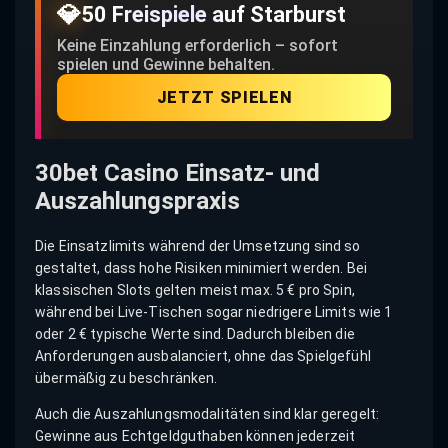
💎
50 Freispiele auf Starburst
Keine Einzahlung erforderlich – sofort
spielen und Gewinne behalten.
JETZT SPIELEN
30bet Casino Einsatz- und
Auszahlungspraxis
Die Einsatzlimits während der Umsetzung sind so
gestaltet, dass hohe Risiken minimiert werden. Bei
klassischen Slots gelten meist max. 5 € pro Spin,
während bei Live-Tischen sogar niedrigere Limits wie 1
oder 2 € typische Werte sind. Dadurch bleiben die
Anforderungen ausbalanciert, ohne das Spielgefühl
übermäßig zu beschränken.
Auch die Auszahlungsmodalitäten sind klar geregelt:
Gewinne aus Echtgeldguthaben können jederzeit