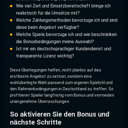
Wie viel Zeit und Einsatzbereitschaft bringe ich
realistisch für die Umsätze mit?
Welche Zahlungsmethoden bevorzuge ich und sind
diese beim Angebot verfügbar?
Welche Spiele bevorzuge ich und wie beschränken
die Bonusbedingungen meine Auswahl?
Ist mir ein deutschsprachiger Kundendienst und
transparente Lizenz wichtig?
Diese Überlegungen helfen, nicht planlos auf das
erstbeste Angebot zu setzen, sondern eine
wohlüberlegte Wahl passend zum eigenen Spielstil und
den Rahmenbedingungen in Deutschland zu treffen. So
profitieren Spieler langfristig vom Bonus und vermeiden
unangenehme Überraschungen.
So aktivieren Sie den Bonus und
nächste Schritte