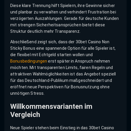
Diese klare Trennung hilft Spielern, ihre Gewinne sicher
und planbar zu verwalten und verhindert Frustration bei
verzögerten Auszahlungen. Gerade für deutsche Kunden
mit strengen Sicherheitsansprüchen bietet diese
Struktur deutlich mehr Transparenz.
Abschließend zeigt sich, dass der 30bet Casino Non
Sticky Bonus eine spannende Option für alle Spieler ist,
die flexibel mit Echtgeld starten wollen und
Bonusbedingungen
erst später in Anspruch nehmen
möchten. Mit transparenten Limits, fairen Regeln und
attraktiven Wahlmöglichkeiten ist das Angebot speziell
für das Deutschland-Publikum maßgeschneidert und
eröffnet neue Perspektiven für Bonusnutzung ohne
unnötigen Stress.
Willkommensvarianten im
Vergleich
Neue Spieler stehen beim Einstieg in das 30bet Casino