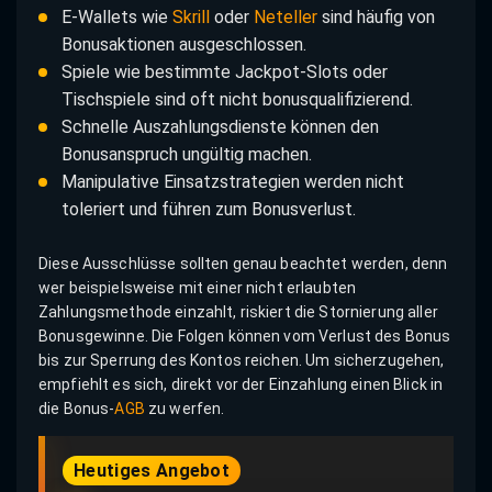
E-Wallets wie
Skrill
oder
Neteller
sind häufig von
Bonusaktionen ausgeschlossen.
Spiele wie bestimmte Jackpot-Slots oder
Tischspiele sind oft nicht bonusqualifizierend.
Schnelle Auszahlungsdienste können den
Bonusanspruch ungültig machen.
Manipulative Einsatzstrategien werden nicht
toleriert und führen zum Bonusverlust.
Diese Ausschlüsse sollten genau beachtet werden, denn
wer beispielsweise mit einer nicht erlaubten
Zahlungsmethode einzahlt, riskiert die Stornierung aller
Bonusgewinne. Die Folgen können vom Verlust des Bonus
bis zur Sperrung des Kontos reichen. Um sicherzugehen,
empfiehlt es sich, direkt vor der Einzahlung einen Blick in
die Bonus-
AGB
zu werfen.
Heutiges Angebot