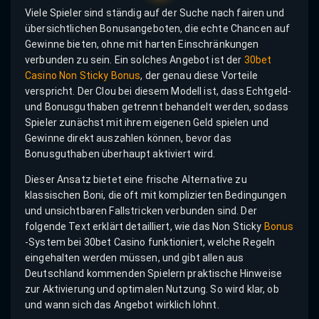
Viele Spieler sind ständig auf der Suche nach fairen und
übersichtlichen Bonusangeboten, die echte Chancen auf
Gewinne bieten, ohne mit harten Einschränkungen
verbunden zu sein. Ein solches Angebot ist der
30bet
Casino
Non Sticky Bonus
, der genau diese Vorteile
verspricht. Der Clou bei diesem Modell ist, dass Echtgeld-
und Bonusguthaben getrennt behandelt werden, sodass
Spieler zunächst mit ihrem eigenen Geld spielen und
Gewinne direkt auszahlen können, bevor das
Bonusguthaben überhaupt aktiviert wird.
Dieser Ansatz bietet eine frische Alternative zu
klassischen Boni, die oft mit komplizierten Bedingungen
und unsichtbaren Fallstricken verbunden sind. Der
folgende Text erklärt detailliert, wie das Non Sticky
Bonus
-System bei 30bet Casino funktioniert, welche Regeln
eingehalten werden müssen, und gibt allen aus
Deutschland kommenden Spielern praktische Hinweise
zur Aktivierung und optimalen Nutzung. So wird klar, ob
und wann sich das Angebot wirklich lohnt.