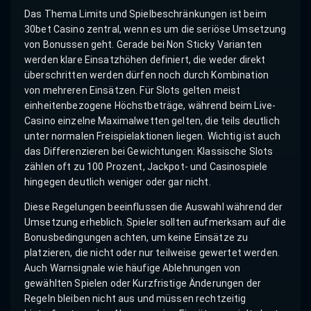
Das Thema Limits und Spielbeschränkungen ist beim
30bet Casino zentral, wenn es um die seriöse Umsetzung
von Bonussen geht. Gerade bei Non Sticky Varianten
werden klare Einsatzhöhen definiert, die weder direkt
überschritten werden dürfen noch durch Kombination
von mehreren Einsätzen. Für Slots gelten meist
einheitenbezogene Höchstbeträge, während beim Live-
Casino einzelne Maximalwetten gelten, die teils deutlich
unter normalen Freispielaktionen liegen. Wichtig ist auch
das Differenzieren bei Gewichtungen: Klassische Slots
zählen oft zu 100 Prozent, Jackpot- und Casinospiele
hingegen deutlich weniger oder gar nicht.
Diese Regelungen beeinflussen die Auswahl während der
Umsetzung erheblich. Spieler sollten aufmerksam auf die
Bonusbedingungen achten, um keine Einsätze zu
platzieren, die nicht oder nur teilweise gewertet werden.
Auch Warnsignale wie häufige Ablehnungen von
gewählten Spielen oder Kurzfristige Änderungen der
Regeln bleiben nicht aus und müssen rechtzeitig