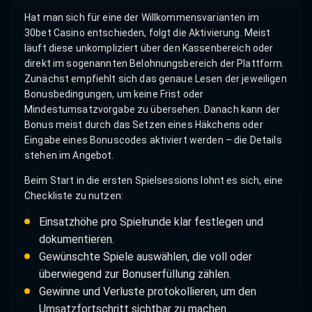
Hat man sich für eine der Willkommensvarianten im
30bet Casino entschieden, folgt die Aktivierung. Meist
läuft diese unkompliziert über den Kassenbereich oder
direkt im sogenannten Belohnungsbereich der Plattform.
Zunächst empfiehlt sich das genaue Lesen der jeweiligen
Bonusbedingungen, um keine Frist oder
Mindestumsatzvorgabe zu übersehen. Danach kann der
Bonus meist durch das Setzen eines Häkchens oder
Eingabe eines Bonuscodes aktiviert werden – die Details
stehen im Angebot.
Beim Start in die ersten Spielsessions lohnt es sich, eine
Checkliste zu nutzen:
Einsatzhöhe pro Spielrunde klar festlegen und
dokumentieren.
Gewünschte Spiele auswählen, die voll oder
überwiegend zur Bonuserfüllung zählen.
Gewinne und Verluste protokollieren, um den
Umsatzfortschritt sichtbar zu machen.