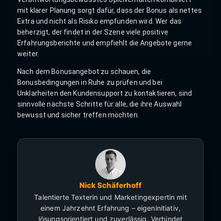
mit klarer Planung sorgt dafür, dass der Bonus als nettes
Extra und nicht als Risiko empfunden wird. Wer das
beherzigt, der findet in der Szene viele positive
Erfahrungsberichte und empfiehlt die Angebote gerne
weiter.
Nach dem Bonusangebot zu schauen, die
Bonusbedingungen in Ruhe zu prüfen und bei
Unklarheiten den Kundensupport zu kontaktieren, sind
sinnvolle nächste Schritte für alle, die ihre Auswahl
bewusst und sicher treffen möchten.
Nick Schäferhoff
Talentierte Texterin und Marketingexpertin mit
einem Jahrzehnt Erfahrung – eigeninitiativ,
lösungsorientiert und zuverlässig. Verbindet