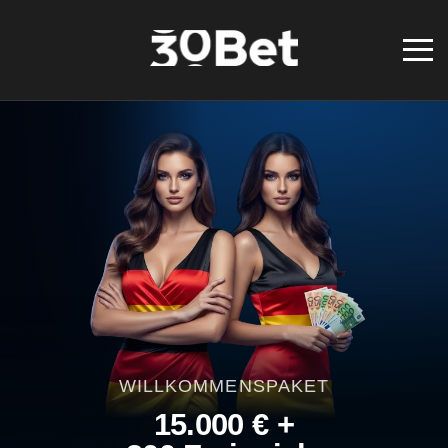
WILLKOMMENSPAKET
15.000 € +