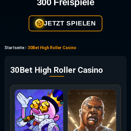
300 Freispiele
JETZT SPIELEN
Startseite
30Bet High Roller Casino
30Bet High Roller Casino