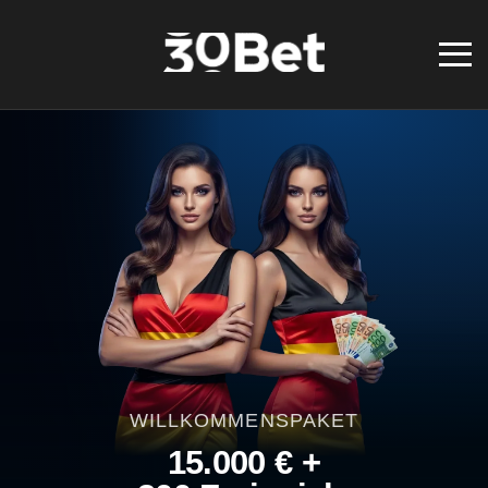
WILLKOMMENSPAKET
15.000 € +