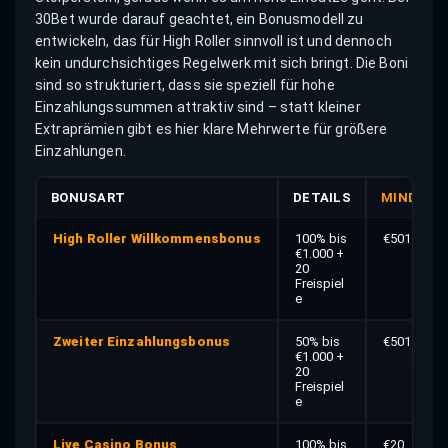
30Bet wurde darauf geachtet, ein Bonusmodell zu
entwickeln, das für High Roller sinnvoll ist und dennoch
kein undurchsichtiges Regelwerk mit sich bringt. Die Boni
sind so strukturiert, dass sie speziell für hohe
Einzahlungssummen attraktiv sind – statt kleiner
Extraprämien gibt es hier klare Mehrwerte für größere
Einzahlungen.
BONUSART
DETAILS
MINDEST
High Roller
Willkommensbonus
100% bis
€501
€1.000 +
20
Freispiel
e
Zweiter
Einzahlungsbonus
50% bis
€501
€1.000 +
20
Freispiel
e
Live Casino Bonus
100% bis
€20