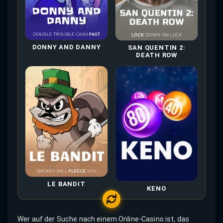
DONNY AND DANNY
SAN QUENTIN 2:
DEATH ROW
LE BANDIT
KENO
Wer auf der Suche nach einem Online-Casino ist, das