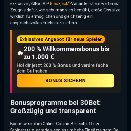
exklusive „30Bet VIP
Blackjack
“-Variante ist ein weiteres
Zeugnis dafür, wie sehr man sich bemüht, große Einsätze
wirklich zu ermöglichen und gleichzeitig ein
anspruchsvolles Erlebnis zu liefern.
Exklusives Angebot für neue Spieler
200 % Willkommensbonus bis
🔥
zu 1.000 €
Hol dir jetzt 200 % Bonus und verdreifache
dein Guthaben.
BONUS SICHERN
Bonusprogramme bei 30Bet:
Großzügig und transparent
Bonusse sind im Online-Casino-Bereich oft der
Stolperstein, gerade wenn es um hohe Einsätze geht. Bei