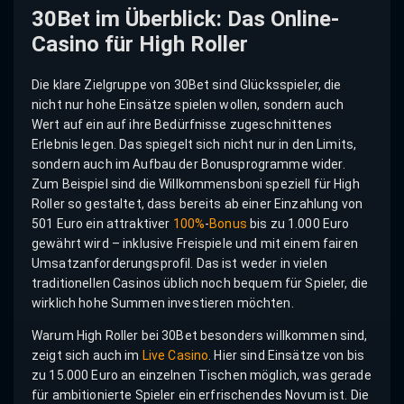
30Bet im Überblick: Das Online-
Casino für High Roller
Die klare Zielgruppe von 30Bet sind Glücksspieler, die
nicht nur hohe Einsätze spielen wollen, sondern auch
Wert auf ein auf ihre Bedürfnisse zugeschnittenes
Erlebnis legen. Das spiegelt sich nicht nur in den Limits,
sondern auch im Aufbau der Bonusprogramme wider.
Zum Beispiel sind die Willkommensboni speziell für High
Roller so gestaltet, dass bereits ab einer Einzahlung von
501 Euro ein attraktiver
100%
-
Bonus
bis zu 1.000 Euro
gewährt wird – inklusive Freispiele und mit einem fairen
Umsatzanforderungsprofil. Das ist weder in vielen
traditionellen Casinos üblich noch bequem für Spieler, die
wirklich hohe Summen investieren möchten.
Warum High Roller bei 30Bet besonders willkommen sind,
zeigt sich auch im
Live Casino
. Hier sind Einsätze von bis
zu 15.000 Euro an einzelnen Tischen möglich, was gerade
für ambitionierte Spieler ein erfrischendes Novum ist. Die