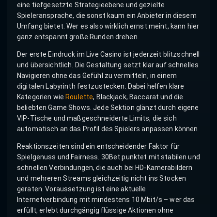
eine tiefgesetzte Strategieebene und gezielte
Spieleransprache, die sonst kaum ein Anbieter in diesem
Umfang bietet. Wer es also wirklich ernst meint, kann hier
ganz entspannt große Runden drehen.
Der erste Eindruck im Live Casino ist jederzeit blitzschnell
und übersichtlich. Die Gestaltung setzt klar auf schnelles
Navigieren ohne das Gefühl zu vermitteln, in einem
digitalen Labyrinth festzustecken. Dabei helfen klare
Kategorien wie
Roulette
, Blackjack, Baccarat und die
beliebten Game Shows. Jede Sektion glänzt durch eigene
VIP-Tische und maßgeschneiderte Limits, die sich
automatisch an das Profil des Spielers anpassen können.
Reaktionszeiten sind ein entscheidender Faktor für
Spielgenuss und Fairness. 30Bet punktet mit stabilen und
schnellen Verbindungen, die auch bei HD-Kamerabildern
und mehreren Streams gleichzeitig nicht ins Stocken
geraten. Voraussetzung ist eine aktuelle
Internetverbindung mit mindestens 10 Mbit/s – wer das
erfüllt, erlebt durchgängig flüssige Aktionen ohne