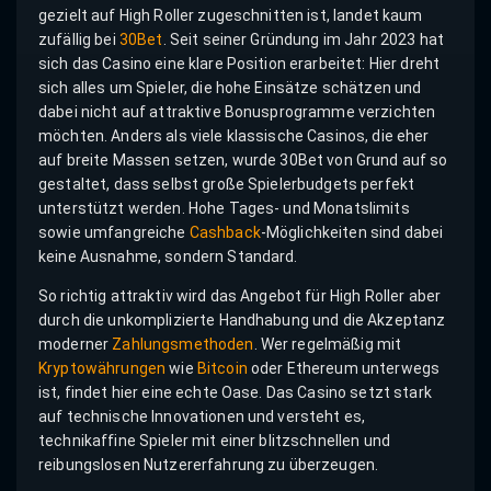
gezielt auf High Roller zugeschnitten ist, landet kaum
zufällig bei
30Bet
. Seit seiner Gründung im Jahr 2023 hat
sich das Casino eine klare Position erarbeitet: Hier dreht
sich alles um Spieler, die hohe Einsätze schätzen und
dabei nicht auf attraktive Bonusprogramme verzichten
möchten. Anders als viele klassische Casinos, die eher
auf breite Massen setzen, wurde 30Bet von Grund auf so
gestaltet, dass selbst große Spielerbudgets perfekt
unterstützt werden. Hohe Tages- und Monatslimits
sowie umfangreiche
Cashback
-Möglichkeiten sind dabei
keine Ausnahme, sondern Standard.
So richtig attraktiv wird das Angebot für High Roller aber
durch die unkomplizierte Handhabung und die Akzeptanz
moderner
Zahlungsmethoden
. Wer regelmäßig mit
Kryptowährungen
wie
Bitcoin
oder Ethereum unterwegs
ist, findet hier eine echte Oase. Das Casino setzt stark
auf technische Innovationen und versteht es,
technikaffine Spieler mit einer blitzschnellen und
reibungslosen Nutzererfahrung zu überzeugen.