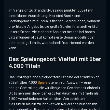
Im Vergleich zu Standard-Casinos punktet 30Bet mit
einer klaren Ausrichtung: Hier sind Boni keine
Lockangebote mit unrealistischen Bedingungen, sondern
praktikable Angebote, die große Spieler finanziell wirklich
unterstützen. Viele andere Anbieter setzen bei hohen
Einzahlungen oft auf komplizierte Bonusmodelle oder
sehr niedrige Limits, was schnell frustrierend werden
kann.
Das Spielangebot: Vielfalt mit über
4.000 Titeln
Das umfangreiche Spielportfolio ist eine der Stärken von
30Bet. Über 4.000
Spiele
stehen zur Auswahl – eine
riesige Sammlung, die wirklich jeden Geschmack abdeckt.
Slots nehmen dabei den größten Raum ein, mit mehr als
1.500 verschiedenen Automaten. Von beliebten
Klassikern bis hin zu innovativen Neuerscheinungen mit
ausgeklügelten Bonusmechaniken ist alles dabei. Für High