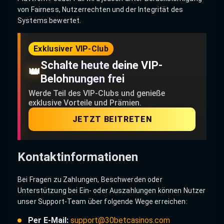
von Fairness, Nutzerrechten und der Integrität des
Systems bewertet.
Exklusiver VIP-Club
Schalte heute deine VIP-
👑
Belohnungen frei
Werde Teil des VIP-Clubs und genieße
exklusive Vorteile und Prämien.
JETZT BEITRETEN
Kontaktinformationen
Bei Fragen zu Zahlungen, Beschwerden oder
Unterstützung bei Ein- oder Auszahlungen können Nutzer
unser Support-Team über folgende Wege erreichen:
Per E-Mail:
support@30betcasinos.com