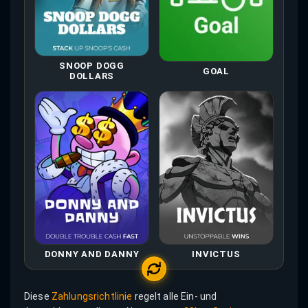
SNOOP DOGG
GOAL
DOLLARS
DONNY AND DANNY
INVICTUS
Diese
Zahlungsrichtlinie
regelt alle Ein- und