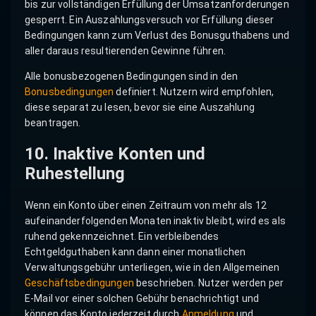
bis zur vollständigen Erfüllung der Umsatzanforderungen
gesperrt. Ein Auszahlungsversuch vor Erfüllung dieser
Bedingungen kann zum Verlust des Bonusguthabens und
aller daraus resultierenden Gewinne führen.
Alle bonusbezogenen Bedingungen sind in den
Bonusbedingungen
definiert. Nutzern wird empfohlen,
diese separat zu lesen, bevor sie eine Auszahlung
beantragen.
10. Inaktive Konten und
Ruhestellung
Wenn ein Konto über einen Zeitraum von mehr als 12
aufeinanderfolgenden Monaten inaktiv bleibt, wird es als
ruhend gekennzeichnet. Ein verbleibendes
Echtgeldguthaben kann dann einer monatlichen
Verwaltungsgebühr unterliegen, wie in den Allgemeinen
Geschäftsbedingungen
beschrieben. Nutzer werden per
E-Mail vor einer solchen Gebühr benachrichtigt und
können das Konto jederzeit durch
Anmeldung
und