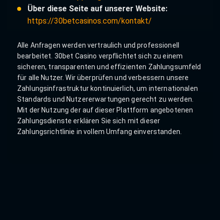
Über diese Seite auf unserer Website:
https://30betcasinos.com/kontakt/
Alle Anfragen werden vertraulich und professionell
bearbeitet. 30bet Casino verpflichtet sich zu einem
sicheren, transparenten und effizienten Zahlungsumfeld
für alle Nutzer. Wir überprüfen und verbessern unsere
Zahlungsinfrastruktur kontinuierlich, um internationalen
Standards und Nutzererwartungen gerecht zu werden.
Mit der Nutzung der auf dieser Plattform angebotenen
Zahlungsdienste erklären Sie sich mit dieser
Zahlungsrichtlinie in vollem Umfang einverstanden.