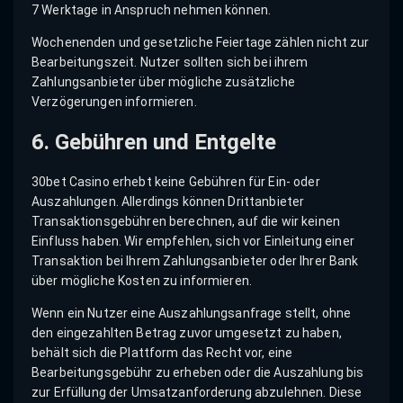
7 Werktage in Anspruch nehmen können.
Wochenenden und gesetzliche Feiertage zählen nicht zur
Bearbeitungszeit. Nutzer sollten sich bei ihrem
Zahlungsanbieter über mögliche zusätzliche
Verzögerungen informieren.
6. Gebühren und Entgelte
30bet Casino erhebt keine Gebühren für Ein- oder
Auszahlungen. Allerdings können Drittanbieter
Transaktionsgebühren berechnen, auf die wir keinen
Einfluss haben. Wir empfehlen, sich vor Einleitung einer
Transaktion bei Ihrem Zahlungsanbieter oder Ihrer Bank
über mögliche Kosten zu informieren.
Wenn ein Nutzer eine Auszahlungsanfrage stellt, ohne
den eingezahlten Betrag zuvor umgesetzt zu haben,
behält sich die Plattform das Recht vor, eine
Bearbeitungsgebühr zu erheben oder die Auszahlung bis
zur Erfüllung der Umsatzanforderung abzulehnen. Diese