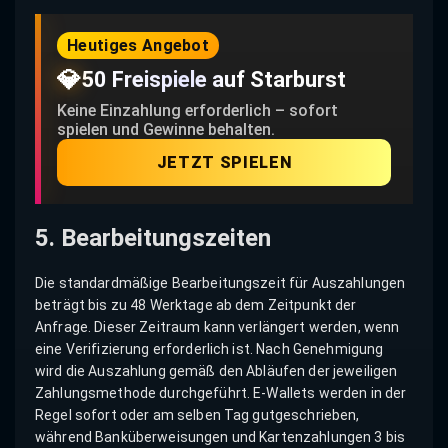
Heutiges Angebot
💎
50 Freispiele auf Starburst
Keine Einzahlung erforderlich – sofort
spielen und Gewinne behalten.
JETZT SPIELEN
5. Bearbeitungszeiten
Die standardmäßige Bearbeitungszeit für Auszahlungen
beträgt bis zu 48 Werktage ab dem Zeitpunkt der
Anfrage. Dieser Zeitraum kann verlängert werden, wenn
eine Verifizierung erforderlich ist. Nach Genehmigung
wird die Auszahlung gemäß den Abläufen der jeweiligen
Zahlungsmethode durchgeführt. E-Wallets werden in der
Regel sofort oder am selben Tag gutgeschrieben,
während Banküberweisungen und Kartenzahlungen 3 bis