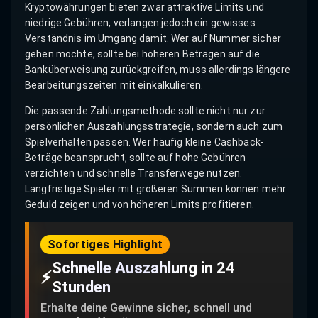
Kryptowährungen bieten zwar attraktive Limits und
niedrige Gebühren, verlangen jedoch ein gewisses
Verständnis im Umgang damit. Wer auf Nummer sicher
gehen möchte, sollte bei höheren Beträgen auf die
Banküberweisung zurückgreifen, muss allerdings längere
Bearbeitungszeiten mit einkalkulieren.
Die passende Zahlungsmethode sollte nicht nur zur
persönlichen Auszahlungsstrategie, sondern auch zum
Spielverhalten passen. Wer häufig kleine Cashback-
Beträge beansprucht, sollte auf hohe Gebühren
verzichten und schnelle Transferwege nutzen.
Langfristige Spieler mit größeren Summen können mehr
Geduld zeigen und von höheren Limits profitieren.
Sofortiges Highlight
Schnelle Auszahlung in 24
⚡
Stunden
Erhalte deine Gewinne sicher, schnell und