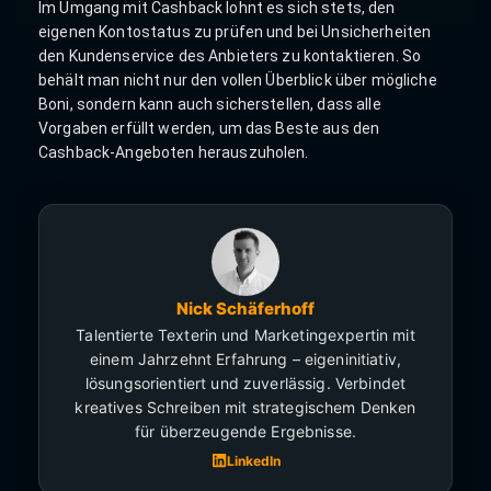
Im Umgang mit Cashback lohnt es sich stets, den
eigenen Kontostatus zu prüfen und bei Unsicherheiten
den Kundenservice des Anbieters zu kontaktieren. So
behält man nicht nur den vollen Überblick über mögliche
Boni, sondern kann auch sicherstellen, dass alle
Vorgaben erfüllt werden, um das Beste aus den
Cashback-Angeboten herauszuholen.
Nick Schäferhoff
Talentierte Texterin und Marketingexpertin mit
einem Jahrzehnt Erfahrung – eigeninitiativ,
lösungsorientiert und zuverlässig. Verbindet
kreatives Schreiben mit strategischem Denken
für überzeugende Ergebnisse.
LinkedIn