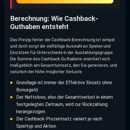
Berechnung: Wie Cashback-
Guthaben entsteht
Das Prinzip hinter der Cashback-Berechnung ist simpel
und doch sorgt die vielfältige Auswahl an Spielen und
Einsätzen für Unterschiede in der Auszahlungsgruppe.
Die Summe des Cashback-Guthabens orientiert sich
maßgeblich am Gesamtumsatz, den Sie generieren, und
natürlich der Höhe möglicher Verluste.
Grundlage ist immer der Effektive Einsatz ohne
Bonusgeld.
Der Nettoloss, also der Gesamtverlust in einem
festgelegten Zeitraum, wird zur Rückzahlung
herangezogen.
Der Cashback-Prozentsatz variiert je nach
Spieltyp und Aktion.