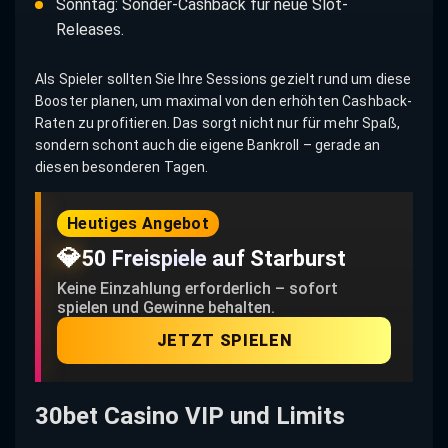
Sonntag: Sonder-Cashback für neue Slot-
Releases.
Als Spieler sollten Sie Ihre Sessions gezielt rund um diese
Booster planen, um maximal von den erhöhten Cashback-
Raten zu profitieren. Das sorgt nicht nur für mehr Spaß,
sondern schont auch die eigene Bankroll – gerade an
diesen besonderen Tagen.
Heutiges Angebot
💎
50 Freispiele auf Starburst
Keine Einzahlung erforderlich – sofort
spielen und Gewinne behalten.
JETZT SPIELEN
30bet Casino VIP und Limits