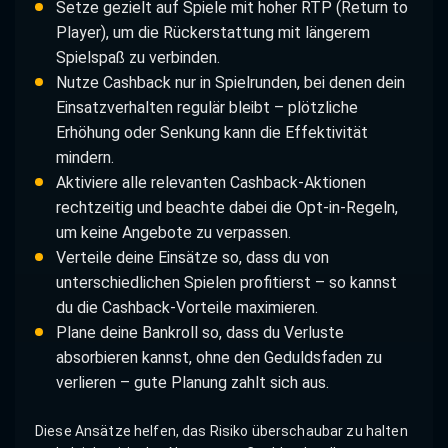
Setze gezielt auf Spiele mit hoher RTP (Return to
Player), um die Rückerstattung mit längerem
Spielspaß zu verbinden.
Nutze Cashback nur in Spielrunden, bei denen dein
Einsatzverhalten regulär bleibt – plötzliche
Erhöhung oder Senkung kann die Effektivität
mindern.
Aktiviere alle relevanten Cashback-Aktionen
rechtzeitig und beachte dabei die Opt-in-Regeln,
um keine Angebote zu verpassen.
Verteile deine Einsätze so, dass du von
unterschiedlichen Spielen profitierst – so kannst
du die Cashback-Vorteile maximieren.
Plane deine Bankroll so, dass du Verluste
absorbieren kannst, ohne den Geduldsfaden zu
verlieren – gute Planung zahlt sich aus.
Diese Ansätze helfen, das Risiko überschaubar zu halten