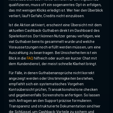
qualifizieren, muss oft ein sogenanntes Opt-in erfolgen,
das mit wenigen Klicks erledigt ist. Wer hier den Überblick
verliert, läuft Gefahr, Credits nicht einzulösen.
Ist die Aktion aktiviert, erscheint eine Übersicht mit dem
aktuellen Cashback-Guthaben direkt im Dashboard des
Spielerkontos. Dort können Nutzer genau verfolgen, wie
viel Guthaben bereits gesammelt wurde und welche
Voraussetzungen noch erfüllt werden müssen, um eine
Auszahlung zu beantragen. Bei Unsicherheiten ist ein
Blick in die
FAQ
hilfreich oder auch ein kurzer Chat mit
dem Kundendienst, der meist schnelle Klarheit bringt.
Für Fälle, in denen Guthabenansprüche nicht korrekt
angezeigt werden oder Unstimmigkeiten bestehen,
empfiehlt sich ein systematisches Vorgehen:
Kontoübersicht prüfen, Transaktionshistorie checken
und gegebenenfalls Screenshots anfertigen. So lassen
sich Anfragen an den Support präzise formulieren.
Transparenz und strukturierte Dokumentation sind hier
die Schlüssel, um Cashback-Vorteile zu sichern und