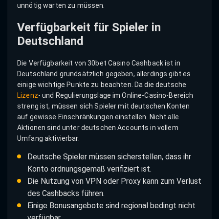
unnötig warten zu müssen.
Verfügbarkeit für Spieler in
Deutschland
Die Verfügbarkeit von 30bet Casino Cashback ist in
Deutschland grundsätzlich gegeben, allerdings gibt es
einige wichtige Punkte zu beachten. Da die deutsche
Lizenz
- und Regulierungslage im Online-Casino-Bereich
streng ist, müssen sich Spieler mit deutschen Konten
auf gewisse Einschränkungen einstellen. Nicht alle
Aktionen sind unter deutschen Accounts in vollem
Umfang aktivierbar.
Deutsche Spieler müssen sicherstellen, dass ihr
Konto ordnungsgemäß verifiziert ist.
Die Nutzung von VPN oder Proxy kann zum Verlust
des Cashbacks führen.
Einige Bonusangebote sind regional bedingt nicht
verfügbar.