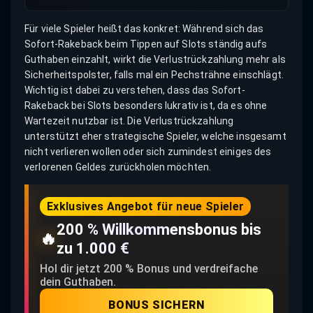
Für viele Spieler heißt das konkret: Während sich das
Sofort-Rakeback beim Tippen auf Slots ständig aufs
Guthaben einzahlt, wirkt die Verlustrückzahlung mehr als
Sicherheitspolster, falls mal ein Pechsträhne einschlägt.
Wichtig ist dabei zu verstehen, dass das Sofort-
Rakeback bei Slots besonders lukrativ ist, da es ohne
Wartezeit nutzbar ist. Die Verlustrückzahlung
unterstützt eher strategische Spieler, welche insgesamt
nicht verlieren wollen oder sich zumindest einiges des
verlorenen Geldes zurückholen möchten.
Exklusives Angebot für neue Spieler
200 % Willkommensbonus bis
🔥
zu 1.000 €
Hol dir jetzt 200 % Bonus und verdreifache
dein Guthaben.
BONUS SICHERN