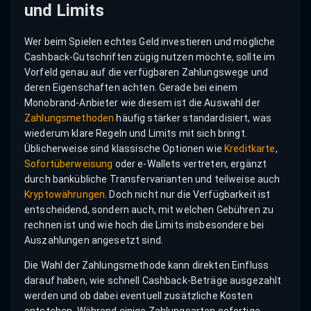
und Limits
Wer beim Spielen echtes Geld investieren und mögliche
Cashback-Gutschriften zügig nutzen möchte, sollte im
Vorfeld genau auf die verfügbaren Zahlungswege und
deren Eigenschaften achten. Gerade bei einem
Monobrand-Anbieter wie diesem ist die Auswahl der
Zahlungsmethoden
häufig stärker standardisiert, was
wiederum klare Regeln und Limits mit sich bringt.
Üblicherweise sind klassische Optionen wie
Kreditkarte
,
Sofortüberweisung
oder e-Wallets vertreten, ergänzt
durch bankübliche Transfervarianten und teilweise auch
Kryptowährungen
. Doch nicht nur die Verfügbarkeit ist
entscheidend, sondern auch, mit welchen Gebühren zu
rechnen ist und wie hoch die Limits insbesondere bei
Auszahlungen angesetzt sind.
Die Wahl der Zahlungsmethode kann direkten Einfluss
darauf haben, wie schnell Cashback-Beträge ausgezahlt
werden und ob dabei eventuell zusätzliche Kosten