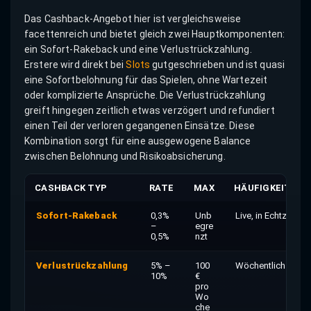
Das Cashback-Angebot hier ist vergleichsweise
facettenreich und bietet gleich zwei Hauptkomponenten:
ein Sofort-Rakeback und eine Verlustrückzahlung.
Erstere wird direkt bei
Slots
gutgeschrieben und ist quasi
eine Sofortbelohnung für das Spielen, ohne Wartezeit
oder komplizierte Ansprüche. Die Verlustrückzahlung
greift hingegen zeitlich etwas verzögert und refundiert
einen Teil der verloren gegangenen Einsätze. Diese
Kombination sorgt für eine ausgewogene Balance
zwischen Belohnung und Risikoabsicherung.
CASHBACK TYP
RATE
MAX
HÄUFIGKEIT
Sofort-Rakeback
0,3%
Unb
Live, in Echtzeit
–
egre
0,5%
nzt
Verlustrückzahlung
5% –
100
Wöchentlich
10%
€
pro
Wo
che