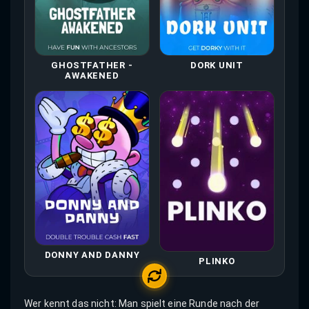
GHOSTFATHER -
DORK UNIT
AWAKENED
DONNY AND DANNY
PLINKO
Wer kennt das nicht: Man spielt eine Runde nach der