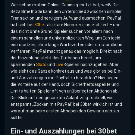
Wer schon mal ein Online-Casino genutzt hat, weiß: Die
Bezahlmethode kann den Unterschied zwischen simpler
Transaktion und nervigem Aufwand ausmachen. PayPal
hat sich bei
30bet
als klare Nummer eins etabliert – und
das nicht ohne Grund. Spieler suchen vor allem nach
einem schnellen und unkomplizierten Weg, um Echtgeld
einzusetzen, ohne lange Wartezeiten oder umständliche
Verfahren. PayPal macht genau das möglich. Direkt nach
der Einzahlung steht das Guthaben bereit, um
spannenden
Slots
und
Live
-Spielen nachzugehen. Aber
wie sieht das Ganze konkret aus und was gibt es bei Ein-
und Auszahlungen mit PayPal zu beachten? Hier liegen
die Vorteile auf der Hand, doch Sicherheitsaspekte und
Limits halten Spieler oft von unüberlegten Aktionen ab.
Der Blick auf den gesamten Ablauf zeigt schnell, wie
entspannt „Zocken mit PayPal“ bei 30bet wirklich ist und
worauf man beim ersten Abheben des Gewinns achten
sollte.
Ein- und Auszahlungen bei 30bet