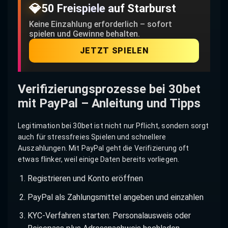
💎
50 Freispiele auf Starburst
Keine Einzahlung erforderlich – sofort
spielen und Gewinne behalten.
JETZT SPIELEN
Verifizierungsprozesse bei 30bet
mit PayPal – Anleitung und Tipps
Legitimation bei 30bet ist nicht nur Pflicht, sondern sorgt
auch für stressfreies Spielen und schnellere
Auszahlungen. Mit PayPal geht die Verifizierung oft
etwas flinker, weil einige Daten bereits vorliegen.
Registrieren und Konto eröffnen
PayPal als Zahlungsmittel angeben und einzahlen
KYC-Verfahren starten: Personalausweis oder