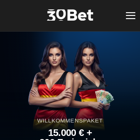
WILLKOMMENSPAKET
15.000 € +