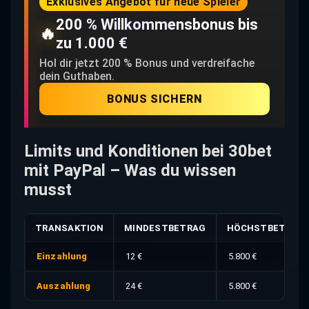
Exklusives Angebot für neue Spieler
200 % Willkommensbonus bis
🔥
zu 1.000 €
Hol dir jetzt 200 % Bonus und verdreifache
dein Guthaben.
BONUS SICHERN
Limits und Konditionen bei 30bet
mit PayPal – Was du wissen
musst
TRANSAKTION
MINDESTBETRAG
HÖCHSTBETRAG
Einzahlung
12 €
5.800 €
Auszahlung
24 €
5.800 €