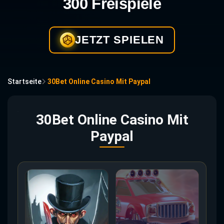
300 Freispiele
JETZT SPIELEN
Startseite
30Bet Online Casino Mit Paypal
30Bet Online Casino Mit
Paypal