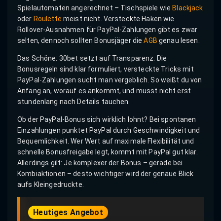
Spielautomaten angerechnet – Tischspiele wie
Blackjack
oder
Roulette
meist nicht. Versteckte Haken wie
Rollover-Ausnahmen für PayPal-Zahlungen gibt es zwar
selten, dennoch sollten Bonusjäger die
AGB
genau lesen.
Das Schöne: 30bet setzt auf Transparenz. Die
Bonusregeln sind klar formuliert, versteckte Tricks mit
PayPal-Zahlungen sucht man vergeblich. So weißt du von
Anfang an, worauf es ankommt, und musst nicht erst
stundenlang nach Details tauchen.
Ob der PayPal-Bonus sich wirklich lohnt? Bei spontanen
Einzahlungen punktet PayPal durch Geschwindigkeit und
Bequemlichkeit. Wer Wert auf maximale Flexibilität und
schnelle Bonusfreigabe legt, kommt mit PayPal gut klar.
Allerdings gilt: Je komplexer der Bonus – gerade bei
Kombiaktionen – desto wichtiger wird der genaue Blick
aufs Kleingedruckte.
Heutiges Angebot