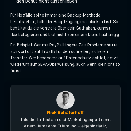
den Bonus nicht ausschließen
Für Notfälle sollte immer eine Backup-Methode
bereitstehen, falls der Hauptzugang mal blockiert ist. So
behältst du die Kontrolle über dein Guthaben, kannst
flexibel agieren und bist nicht von einem Dienst abhängig.
Ein Beispiel: Wer mit PayPal längere Zeit Probleme hatte,
schwört oft auf Trustly für den schnellen, sicheren
Transfer. Wer besonders auf Datenschutz achtet, setzt
wiederum auf SEPA-Überweisung, auch wenn sie nicht so
fix ist.
Nick Schäferhoff
Talentierte Texterin und Marketingexpertin mit
einem Jahrzehnt Erfahrung – eigeninitiativ,