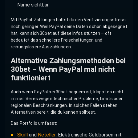
Name sichtbar
Mit PayPal-Zahlungen hältst du den Verifizierungsstress
noch geringer. Weil PayPal deine Daten schon abgesegnet
hat, kann sich 30bet auf diese Infos stützen – oft
bedeutet das schnellere Freischaltungen und
reibungslosere Auszahlungen.
Alternative Zahlungsmethoden bei
30bet – Wenn PayPal mal nicht
funktioniert
Auch wenn PayPal bei 30bet bequem ist, klappt es nicht
immer. Sei es wegen technischer Probleme, Limits oder
regionalen Beschränkungen. In solchen Fällen stehen
Alternativen bereit, die du kennen solltest.
Das Portfolio umfasst:
Skrill
und
Neteller
: Elektronische Geldbörsen mit